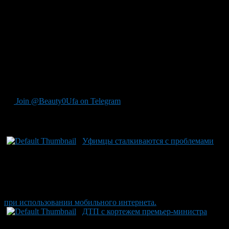
доброй дорогой, людям может быть удобнее жить в городе.
Всё это напоминает о сложных проблемах, которые стоят
перед многими деревнями: как сохранять жителей и
поддерживать жизнь в этих местах. Считается, что многие
дома остаются без хозяев, и их узаконение оказывается
невозможным, поскольку с течением времени они теряют
свою актуальность. Читатели могут также узнать о
предстоящем фестивале Сабантуй-2026 в Башкирии, который
пройдет в 54 районах.
Join @Beauty0Ufa on Telegram
Рекомендуем почитать:
Уфимцы сталкиваются с проблемами
при использовании мобильного интернета.
ДТП с кортежем премьер-министра