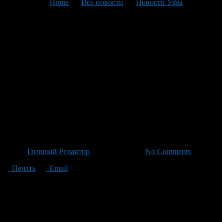
You are here:
Home
>
Все новости
>
Новости Уфы
>
Текущая статья
«Видеоблогер разносит
скандал: «Куда мы катимся?
Никто в деревне уже не
живёт» и вызывает бурные
обсуждения среди
пользователей интернета»
Автор
Главный Редактор
/ 03.06.2026 /
No Comments
Печать
Email
В последние годы многие деревни испытывают значительные
трудности и медленно пустеют. Эта проблема известна
многим, включая автора популярного видео, которое вызвало
большой резонанс среди пользователей интернета. Видео
показывает заброшенные дома в родной деревне автора, где