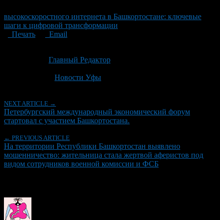
высокоскоростного интернета в Башкортостане: ключевые
шаги к цифровой трансформации
Печать
Email
Опубликовано: 2 месяца назад на 03.06.2026
Автор:
Главный Редактор
Последнее изминение 3 июня, 2026 @ 2:36 пп
Рубрики
Новости Уфы
NEXT ARTICLE →
Петербургский международный экономический форум
стартовал с участием Башкортостана.
← PREVIOUS ARTICLE
На территории Республики Башкортостан выявлено
мошенничество: жительница стала жертвой аферистов под
видом сотрудников военной комиссии и ФСБ
Об авторе