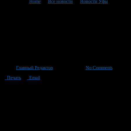
You are here:
Home
>
Все новости
>
Новости Уфы
>
Текущая статья
Уфимцы сталкиваются с
проблемами при
использовании мобильного
интернета.
Автор
Главный Редактор
/ 28.05.2026 /
No Comments
Печать
Email
Уфимцы сталкиваются с проблемами при использовании
мобильного интернета. Согласно сообщениям абонентов, для
некоторых пользователей доступ к интернету доступен только
через «белые списки», в то время как другие испытывают
проблемы даже при подключении к ним. Причиной таких
ограничений операторы называют различные факторы,
включая «опасность» и «плановые работы». В ответ на
запросы UFA1.RU отраслевые организации сообщили, что нет
плановых работ по обновлению оборудования, и режимы