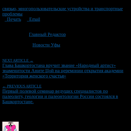
связью, многопользовательские устройства и транспортные
проблемы
Печать
Email
Опубликовано: 2 месяца назад на 28.05.2026
Автор:
Главный Редактор
Последнее изминение 28 мая, 2026 @ 2:48 пп
Рубрики
Новости Уфы
NEXT ARTICLE →
Глава Башкортостана вручит звание «Народный артист»
знаменитости Аните Цой на церемонии открытия академии
«Территория женского счастья»
← PREVIOUS ARTICLE
Первый полевой семинар ведущих специалистов по
палеолиту, геологии и палеонтологии России состоялся в
Башкортостане.
Об авторе