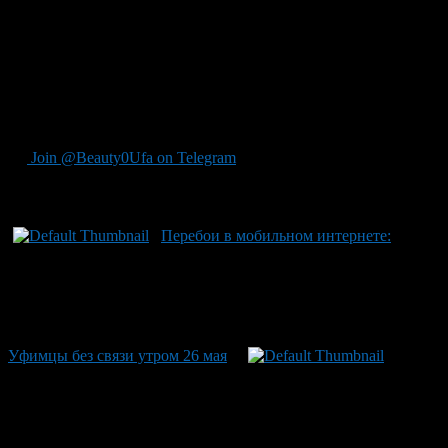
беспилотной или ракетной опасности в регионе не введены.
«МегаФон» подтвердил, что его сеть работает стабильно без
ограничений со стороны оператора, а вот проблемы возникли
из-за независимых причин. Власти также сообщили о
возможных ограничениях работы мобильного интернета в
районах по решению антитеррористической комиссии, но
деталями уточнять не получилось.
Join @Beauty0Ufa on Telegram
Рекомендуем почитать:
Перебои в мобильном интернете:
Уфимцы без связи утром 26 мая