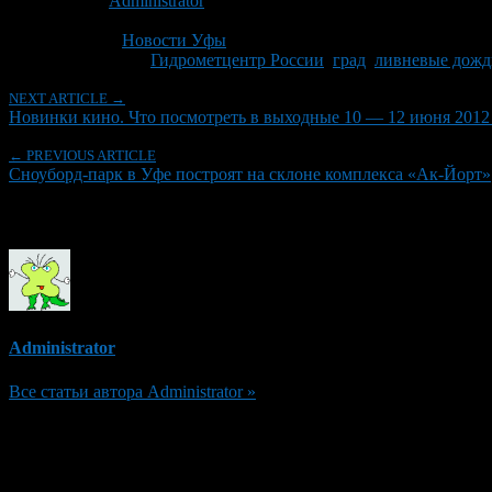
Автор:
Administrator
Последнее изминение 8 июня, 2012 @ 11:01 пп
Рубрики
Новости Уфы
Tagged With:
Гидрометцентр России
,
град
,
ливневые дожд
NEXT ARTICLE →
Новинки кино. Что посмотреть в выходные 10 — 12 июня 2012
← PREVIOUS ARTICLE
Сноуборд-парк в Уфе построят на склоне комплекса «Ак-Йорт»
Об авторе
Administrator
Все статьи автора Administrator »
Добавить комментарий