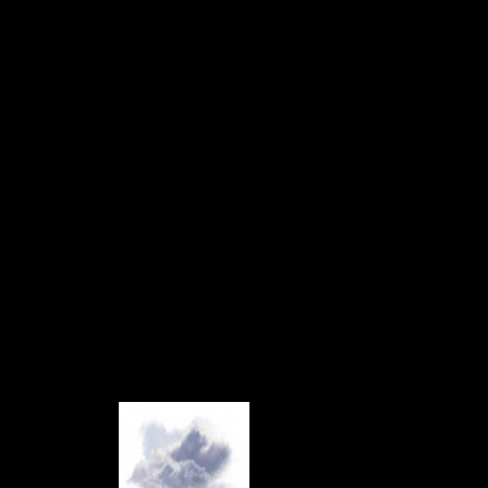
вал Гидрометцентр России. При грозах возможно усиление
озы. Днем в отдельных районах возможны ливни, град. Ветер
дух прогреется до плюс 29-34 градусов.