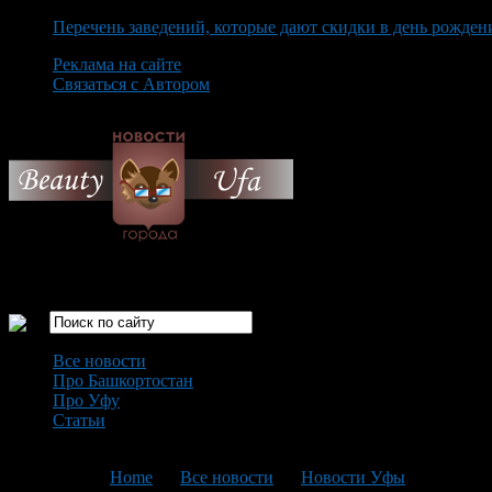
Перечень заведений, которые дают скидки в день рожден
Реклама на сайте
Связаться с Автором
Thursday August 6th, 2026
Только самые интересные новости города Уфа
Все новости
Про Башкортостан
Про Уфу
Статьи
Loading...
You are here:
Home
>
Все новости
>
Новости Уфы
>
Текущая