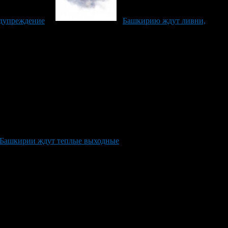
дупреждение
Башкирию ждут ливни,
Башкирии ждут теплые выходные