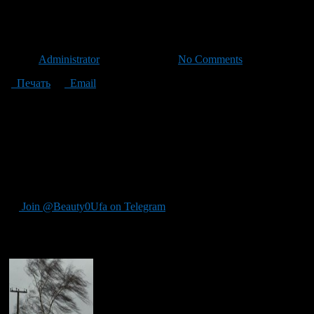
В Башкирии ожидаются ливни
Автор
Administrator
/ 08.06.2012 /
No Comments
Печать
Email
9 и 10 июня 2012 года в Башкирии ожидаются ливневые дожди,
ветра до 23 метров в секунду.
Подобный характер погоды сегодня и завтра ожидается во все
По данным Главного управления МЧС России по РБ, завтра ож
южный, юго-восточный 5-10 м/с, при грозе шквалистое усиление
Join @Beauty0Ufa on Telegram
Рекомендуем почитать: