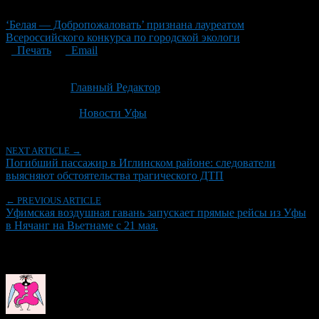
‘Белая — Добропожаловать’ признана лауреатом
Всероссийского конкурса по городской экологи
Печать
Email
Опубликовано: 3 месяца назад на 20.05.2026
Автор:
Главный Редактор
Последнее изминение 20 мая, 2026 @ 12:50 пп
Рубрики
Новости Уфы
NEXT ARTICLE →
Погибший пассажир в Иглинском районе: следователи
выясняют обстоятельства трагического ДТП
← PREVIOUS ARTICLE
Уфимская воздушная гавань запускает прямые рейсы из Уфы
в Нячанг на Вьетнаме с 21 мая.
Об авторе