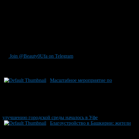
промышленности и работающим на заводах горожанам.
Четвертая зона – Аллея славы – уделяется памяти почетных
жителей города, где установлены стенды с их портретами. С
2019 по 2025 годы в рамках федерального проекта
«Формирование комфортной городской среды» в
Нефтекамске было благоустроено 38 объектов общей
стоимостью более 746 миллионов рублей, что стало
значительным вкладом в развитие городской инфраструктуры.
Источник: ИА «Башинформ».
Join @Beauty0Ufa on Telegram
Рекомендуем почитать:
Масштабное мероприятие по
улучшению городской среды началось в Уфе
Благоустройство в Башкирии: жители