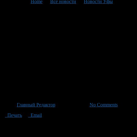
You are here:
Home
>
Все новости
>
Новости Уфы
>
Текущая статья
В Нефтекамске открыт
проект «Нефтекамск: ось
времени» – победитель IX
Всероссийского конкурса
лучших проектов по
созданию комфортной
городской среды.
Автор
Главный Редактор
/ 20.05.2026 /
No Comments
Печать
Email
В Нефтекамске состоялось долгожданное открытие
уникального проекта под названием «Нефтекамск: ось
времени», который принес победу в IX Всероссийском