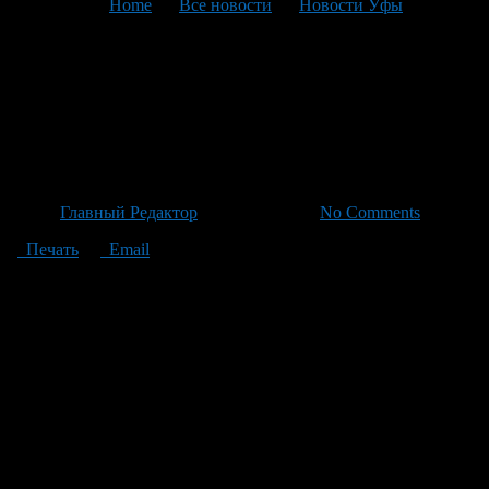
You are here:
Home
>
Все новости
>
Новости Уфы
>
Текущая статья
Масштабное мероприятие по
улучшению городской среды
началось в Уфе
Автор
Главный Редактор
/ 17.05.2026 /
No Comments
Печать
Email
В Уфе началось масштабное мероприятие по улучшению
городской среды, направленное на повышение безопасности и
уюта улиц города, сообщает официальный источник
информации. В рамках этой программы обновляются
различные элементы уличной инфраструктуры, включая
перильные ограждения, столбы, кронштейны для дорожных
знаков, установки для поддержания световых установок и
другие уличные конструкции. Прежде чем начать работы,
специалисты проводят тщательную подготовку поверхностей
для обеспечения прочности наносимой краски. Используются
современные эмали и лаки для обеспечения долговечности