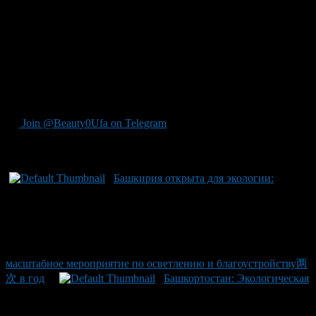
покрытия. Ранее сообщалось о принятии программы
благоустройства Уфы на общую сумму в 11,2 млрд рублей, что
станет важным шагом в развитии города. Напоминаем, что
информацию из этой новости можно использовать только при
условии предоставления ссылки на ИА «Башинформ» для
интернет-изданий и социальных сетей. Использование
логотипа без прямой гиперссылки также разрешено с
письменного согласия владельца сайта.
Join @Beauty0Ufa on Telegram
Рекомендуем почитать:
Башкирия открыта для экологии:
масштабное мероприятие по осветлению и благоустройству两
次 в год
Башкортостан: Экологическая