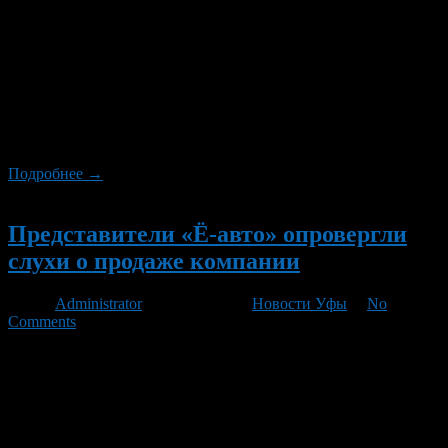
В Ё-Авто планируют открыть еще один завод по
производству российских гибридов. «Следующий завод Ё-
мобиля надо строить на Дальнем Востоке, чтобы там
развивалось собственное инновационное производство»,
сообщил на пресс-конференции бизнесмен, кандидат в
президенты РФ Михаил Прохоров. При этом он отметил, что
производство будет намного дешевле, чем запуск «любых
моделей японских концернов».
Подробнее →
Новый
Представители «Ё-авто» опровергли
слухи о продаже компании
Автор
Administrator
/ 10.11.2011 /
Новости Уфы
/
No
Comments
«Информация, появившаяся в отдельных изданиях, о продаже
компании «Ё-авто» или ее части не является достоверной. Ни
один из акционеров не планирует выходить из проекта, так
как они абсолютно убеждены в его перспективности», —
говорится в сообщении компании. Вопрос о привлечении
заемного финансирования рассматривается только потому, что