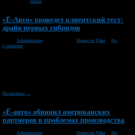
You are here:
Home
>
'Ё-авто'
Новый
«Ё-Авто» проведет клиентский тест-
драйв первых гибридов
Автор
Administrator
/ 25.09.2012 /
Новости Уфы
/
No
Comments
Компания «Ё-авто» в ближайшее время проведет клиентский
тест-драйв своих автомобилей, чтобы опровергнуть слухи о
том, что проект заморожен. На настоящий момент компания
получила уже более 190 000 предзаказов на ё-мобиль. Именно
клиентам в первую очередь и будет предложено
протестировать прототипы гибридов.
Подробнее →
Новый
«Ё-авто» обвинил американских
партнеров в проблемах производства
Автор
Administrator
/ 04.09.2012 /
Новости Уфы
/
No