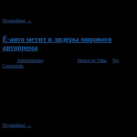
подобные предложения поступают от различных банков, и это
говорит […]
Подробнее →
Новый
Ё-авто метит в лидеры мирового
автопрома
Автор
Administrator
/ 13.10.2011 /
Новости Уфы
/
No
Comments
Об амбициозных планах компании рассказал заместитель
генерального директора «Ё-авто» Максим Скачко. «Мы хотим,
чтобы к моменту выхода первых автомобилей в серию, мы
были бы в числе лидеров мирового автопрома, прежде всего с
точки зрения технологий. И это возможно», — цитирует
представителя компании агентство «Прайм». «Ё-мобиль» —
первый отечественный автомобиль с гибридной силовой
установкой, который, правда, […]
Подробнее →