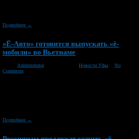
была законтрактована с иностранным подрядчиком, но он ее
не выполнил в срок. Тогда мы начали самостоятельно
разрабатывать кузов, […]
Подробнее →
Новый
«Ё-Авто» готовится выпускать «ё-
мобили» во Вьетнаме
Автор
Administrator
/ 22.06.2012 /
Новости Уфы
/
No
Comments
О том, что в конце 2012 — начале 2013 года планируется
подписать с одной из вьетнамских компаний соглашение о
создании завода по выпуску «ё-мобилей» во Вьетнаме,
сообщил агентству «Прайм» в ходе экономического форума
ПМЭФ-2012 в Санкт-Петербурге гендиректор «ё-Авто»
Андрей Бирюков.
Подробнее →
Новый
Россиянам предложат купить «ё-