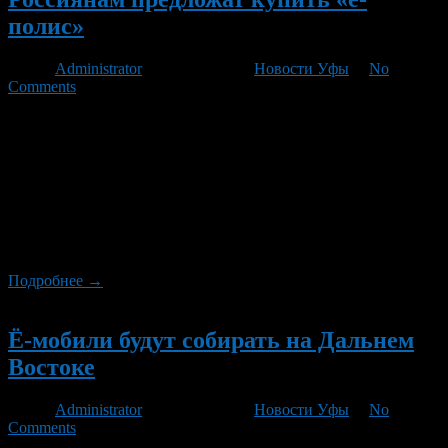
полис»
Автор
Administrator
/ 22.05.2012 /
Новости Уфы
/
No
Comments
Ё-Авто предложит клиентам линейку новых страховых
продуктов «Ё-полис. Особая серия». Компания подписала
меморандум о сотрудничестве с СК «Согласие», которая
поможет разработать и вывести на рынок новые пакеты
страхования под брендом «Ё». приобрести такой полис
сможет владелец автомобиля любой марки. На рынке они
появятся уже в III квартале 2012 года. Обладатели полисов
«особой серии» получат ряд […]
Подробнее →
Новый
Ё-мобили будут собирать на Дальнем
Востоке
Автор
Administrator
/ 20.02.2012 /
Новости Уфы
/
No
Comments