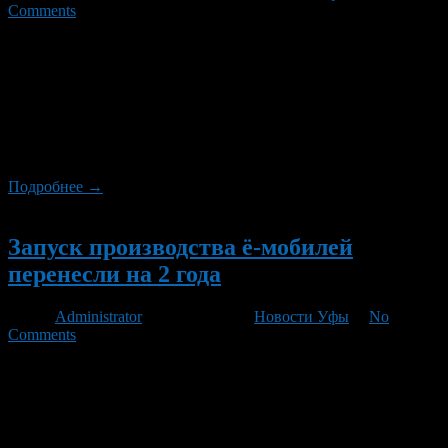
Comments
Генеральный директор «Ё-авто» Андрей Бирюков сообщил,
что в проблемах, связанных с переносом производства «ё-
мобилей», часть вины лежит на американских партнерах
компании. «Главная причина у нас — это то, что один наш
американский контрагент, подрядчик по разработке кузова, не
выполнил свою работу. В связи с этим нам пришлось ту
работу, которую мы вели самостоятельно по второму […]
Подробнее →
Новый
Запуск производства ё-мобилей
перенесли на 2 года
Автор
Administrator
/ 03.09.2012 /
Новости Уфы
/
No
Comments
Генеральный директор «Ё-авто» Андрей Бирюков будет
отправлен в отставку, а сроки запуска проекта отодвинулись
на 2-2,5 года. По информации газеты «РБК daily», прежние
сроки разработки отдельных узлов не удалось выдержать в
первоначальном жестком графике. «Разработка кузова ранее