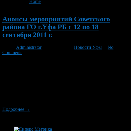
You are here:
Home
>
'Южураллифт'
Новый
Анонсы мероприятий Советского
района ГО г.Уфа РБ с 12 по 18
сентября 2011 г.
Автор
Administrator
/ 08.09.2011 /
Новости Уфы
/
No
Comments
Администрация Советского района городского округа город
Уфа РБ проводит «прямой провод» с жителями района. На
ваши вопросы ответят: 12 сентября с 15.00 до 16.00 –
начальник управления по социальным и гуманитарным
вопросам Кагарманова Альфия Ахатовна по телефону: 272-33-
81; 12 сентября с 15.00 до 16.00 – заместитель главы
Администрации по социальным вопросам Ижбульдина Ольга
Николаевна по […]
Подробнее →