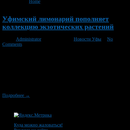
You are here:
Home
>
'цитроны'
Новый
Уфимский лимонарий пополняет
коллекцию экзотических растений
Автор
Administrator
/ 17.04.2012 /
Новости Уфы
/
No
Comments
Новые сорта и культуры должны появиться в Уфимском
лимонарии. Уже сейчас сотрудники обновили коллекцию
орхидей, всего за сезон удалось размножить по пять видов
каждого растения. — Мы подали заявку на новые интересные
растения и на днях поедем в Липецкий дендропарк за
саженцами, — рассказала заведующая учебно-опытным
хозяйством Уфимского лесхоз-техникума Фарида Садыкова.
Подробнее →
Куда можно жаловаться!