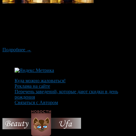
Сегодня давайте поговорим о хайпах. Для тех, кто не знает,
что это такое: на самом деле хайпы – это
псевдоинвестиционные проекты, которые хорошенько
промывают своим вкладчикам мозги, убеждая вложить деньги
под высокий процент. Попросту говоря, хайпами называются
финансовые пирамиды в интернете.
Подробнее →
Куда можно жаловаться!
Реклама на сайте
Перечень заведений, которые дают скидки в день
рождения
Связаться с Автором