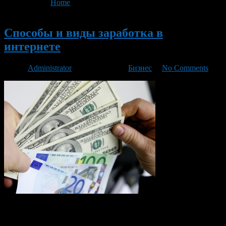
You are here:
Home
>
'хайпы'
Новый
Способы и виды заработка в
интернете
Автор
Administrator
/ 27.03.2016 /
Бизнес
/
No Comments
Чтобы заработать в интернете надо понять две вещи: 1) В
интернете есть много денег и их реально зарабатывать. 2) Это