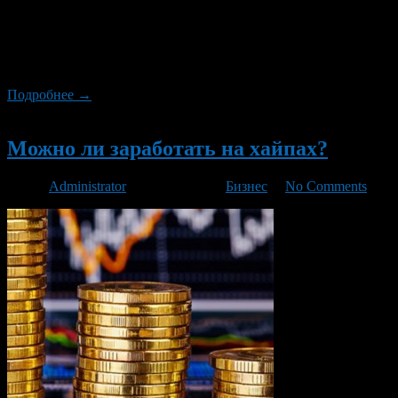
такая же работа — ничего с неба не упадет. Теперь перейдем
непосредственно к способам заработка. Прежде всего
заработки делятся на два типа — активный и пассивный.
Активный заработок отличается большим расходом времени,
что необязательно обозначает […]
Подробнее →
Новый
Можно ли заработать на хайпах?
Автор
Administrator
/ 07.10.2015 /
Бизнес
/
No Comments