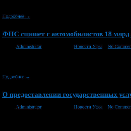
налоговый орган в срок не позднее 2 мая 2012 года. За перио
получившие доходы от других физических лиц […]
Подробнее →
Новый
ФНС спишет с автомобилистов 18 млрд 
Автор
Administrator
/ 01.08.2011 /
Новости Уфы
/
No Commen
Руководство Федеральной налоговой службы обратилось в Мин
2009 года. Общая сумма задолженности оценивается в 30 милл
Минфине идею одобрили. Ведь большая […]
Подробнее →
Новый
О предоставлении государственных усл
Автор
Administrator
/ 07.07.2011 /
Новости Уфы
/
No Commen
В соответствии с распоряжением Правительства Российской Фе
государственных функций в электронном виде, федеральными о
использованием единого портала государственных и муниципаль