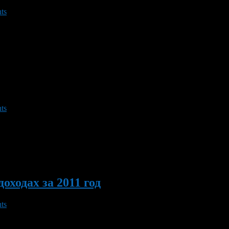
ts
седании комиссии по бюджетным проектировкам. Машины мощност
я может утвердить правительство, пишут «Ведомости».
ts
им работы Инспекции ФНС России по Октябрьскому району г. Уф
 — с 8.30 ч. до 20.00 ч., в субботу — с 9.00 ч. до 15.00 ч. […]
оходах за 2011 год
ts
тостан напоминает, что налоговая декларация формы 3-НДФЛ о 