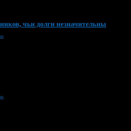
ников, чьи долги незначительны
ts
 (ФНС) России предлагает не препятствовать временному выез
 источник в ФНС. Сейчас в РФ действуют ограничения на выез
[…]
ts
о с районным отделом Службы судебных приставов по Советско
меющих задолженность по обязательным платежам в бюджет, во
лиц, транспортному налогу с физических лиц, […]