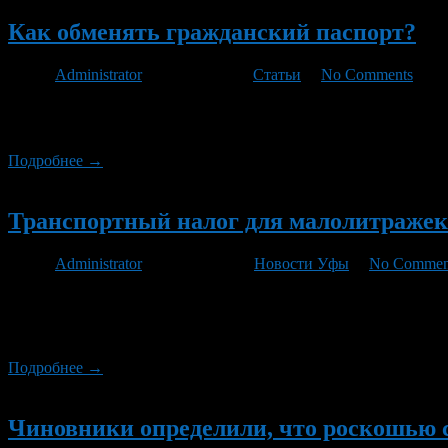
Как обменять гражданский паспорт?
Автор
Administrator
/ 24.11.2012 /
Статьи
/
No Comments
Паспорт обязаны иметь все граждане РФ, достигшие возраста 14
случае, если меняются персональные данные гражданина. Если 
Подробнее →
Новый
Транспортный налог для малолитражек с
Автор
Administrator
/ 28.08.2012 /
Новости Уфы
/
No Commen
Транспортный налог для автомобилей с двигателем мощностью 
имущественных налогов Федеральной налоговой службы (ФНС) 
зарегистрированных в стране машин. «Из более 34 млн легков
Подробнее →
Новый
Чиновники определили, что роскошью с