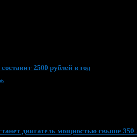
 лет. Закон устанавливает обязанность обменять паспорт по дос
паспорт утерян либо испорчен, его необходимо восстановить.
оставит 2500 рублей в год
ts
менее 100 л.с. составит 2500 рублей в год. Об этом сообщила 
России Наталья Филамофитская. По ее данным, на такие автом
ых автомобилей, […]
танет двигатель мощностью свыше 350 л