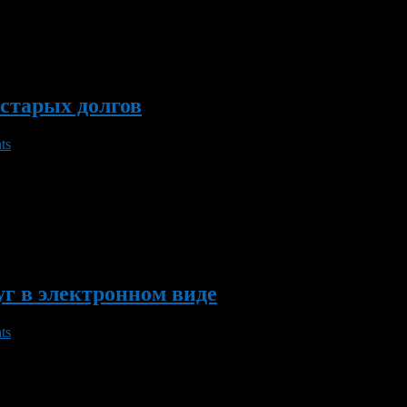
д декларационной кампании должны отчитаться физические лица 
старых долгов
ts
фин России с предложением списать с граждан долги по имуще
иардов рублей, и более половины из них приходится на трансп
уг в электронном виде
ts
дерации от 17.10.2009 года № 1555-р «О плане перехода на пре
рганами исполнительной власти», для заявителей обеспечена в
ных услуг (www.gosuslugi.ru). Регистрация на Портале позволи