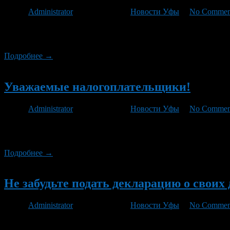
Автор
Administrator
/ 27.04.2012 /
Новости Уфы
/
No Commen
Налог на сверхпотребление обсуждался на этой неделе на за
такие критерии роскоши для дополнительного налогообложени
Подробнее →
Новый
Уважаемые налогоплательщики!
Автор
Administrator
/ 12.04.2012 /
Новости Уфы
/
No Commen
В связи с проведением Декларационной кампании 2012 г., реж
по форме 3-НДФЛ от физических лиц осуществляется в рабочие дни
Подробнее →
Новый
Не забудьте подать декларацию о своих д
Автор
Administrator
/ 09.04.2012 /
Новости Уфы
/
No Commen
Межрайонная инспекция ФНС России №40 по Республике Башкор