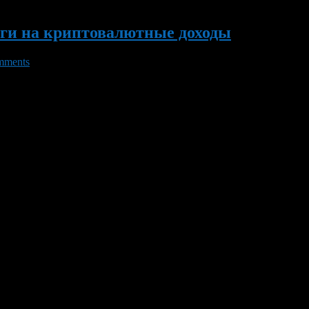
оги на криптовалютные доходы
mments
ольным ведомствам рекомендации Министерства финансов о нал
я.