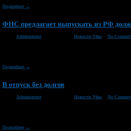
Подробнее →
Новый
ФНС предлагает выпускать из РФ долж
Автор
Administrator
/ 04.07.2011 /
Новости Уфы
/
No Commen
МОСКВА, 4 июл — РИА Новости. Федеральная налоговая служба
имущественным налогам незначительна, сообщил РИА Новости
судебных приставов (ФССП) России, за первые четыре месяца 
Подробнее →
Новый
В отпуск без долгов
Автор
Administrator
/ 30.06.2011 /
Новости Уфы
/
No Commen
Инспекция ФНС России по Советскому району г.Уфы совместн
должников Специалисты будут разыскивать физических лиц, и
взыскания задолженности по налогу на имущество физических 
Подробнее →