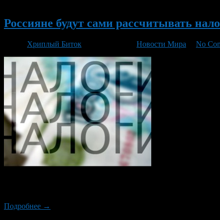
Новый
Россияне будут сами рассчитывать нал
Автор
Хриплый Биток
/ 08.06.2018 /
Новости Мира
/
No Co
Федеральная налоговая служба (ФНС) РФ разослала подконтр
физических лиц. Соответствующий Минфин опубликовал 17 ма
Подробнее →
Новый