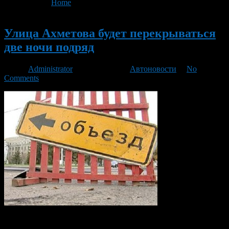
You are here:
Home
>
'Улица Ахметова'
Новый
Улица Ахметова будет перекрываться
две ночи подряд
Автор
Administrator
/ 13.06.2013 /
Автоновости
/
No
Comments
В связи с проведением работ по переустройству инженерных