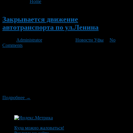
You are here:
Home
>
'укрепления семейных ценностей'
Новый
Закрывается движение
автотранспорта по ул.Ленина
Автор
Administrator
/ 23.08.2012 /
Новости Уфы
/
No
Comments
В связи с проведением праздничного мероприятия
«Цветочный Арбат», посвященного Году благополучного
детства и укрепления семейных ценностей с 08:00ч.
25.08.2012 г. до 24:00ч. 26.08.2012 г., закрывается движение
автотранспорта по ул.Ленина на участке от ул. Пушкина до
ул. Кирова. Схемы движения общественного транспорта,
проходящего через данный участок, будут изменены:
Подробнее →
Куда можно жаловаться!