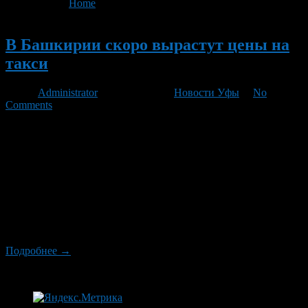
You are here:
Home
>
'таксометрами'
Новый
В Башкирии скоро вырастут цены на
такси
Автор
Administrator
/ 18.08.2011 /
Новости Уфы
/
No
Comments
В госкомтрансе Башкирии разработан проект регионального
закона, вводящего новые правила игры на рынке легковых
такси. Власти пытаются обязать перевозчиков получать
разрешение на работу в уполномоченных органах,
оборудовать автомобили таксометрами, «маячками» и
перекрашивать их в единый цвет, а сотрудничающих с ними
частников — переквалифицироваться в индивидуальных
предпринимателей (ИП). Перевозчики уверены, что принятие
закона приведет к росту […]
Подробнее →