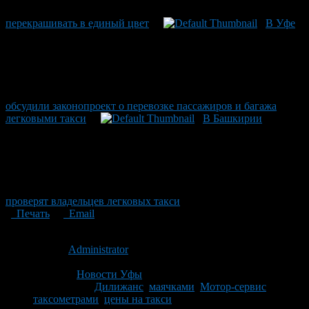
перекрашивать в единый цвет
В Уфе
обсудили законопроект о перевозке пассажиров и багажа
легковыми такси
В Башкирии
проверят владельцев легковых такси
Печать
Email
Опубликовано: 15 лет назад на 18.08.2011
Автор:
Administrator
Последнее изминение 18 августа, 2011 @ 10:01 пп
Рубрики
Новости Уфы
Tagged With:
Дилижанс
,
маячками
,
Мотор-сервис
,
таксометрами
,
цены на такси