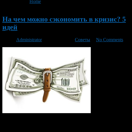
You are here:
Home
>
'сэкономить в кризис'
Новый
На чем можно сэкономить в кризис? 5
идей
Автор
Administrator
/ 22.04.2016 /
Советы
/
No Comments
Во время экономических неурядиц рано или поздно
приходится задуматься о том, чтобы сократить расходы. Но в