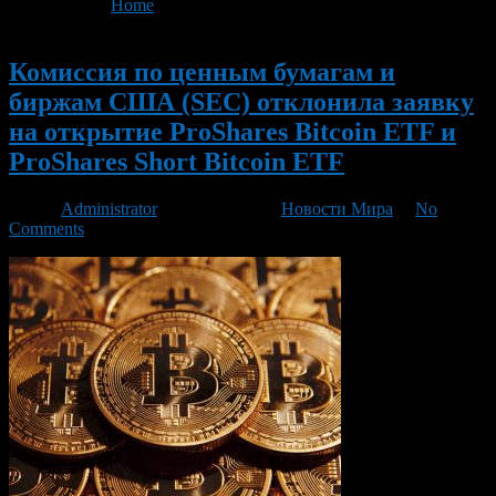
You are here:
Home
>
'США'
Новый
Комиссия по ценным бумагам и
биржам США (SEC) отклонила заявку
на открытие ProShares Bitcoin ETF и
ProShares Short Bitcoin ETF
Автор
Administrator
/ 23.08.2018 /
Новости Мира
/
No
Comments