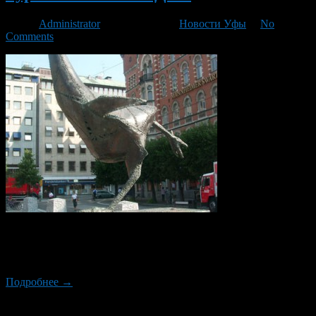
Автор
Administrator
/ 24.02.2014 /
Новости Уфы
/
No
Comments
В США, в штате Джорджия, организация по защите прав
животных обратилась к властям с просьбой установить
памятник курам погибшим в ДТП.
Подробнее →
Новый