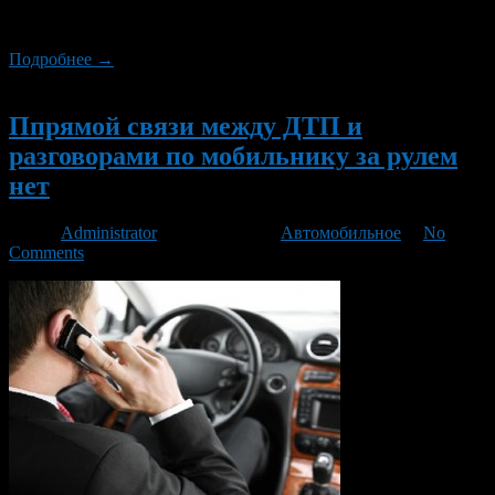
Норвегии и России, а в Великобритании бензин Аи-95 даже
подешевел.
Подробнее →
Новый
Ппрямой связи между ДТП и
разговорами по мобильнику за рулем
нет
Автор
Administrator
/ 20.08.2013 /
Автомобильное
/
No
Comments