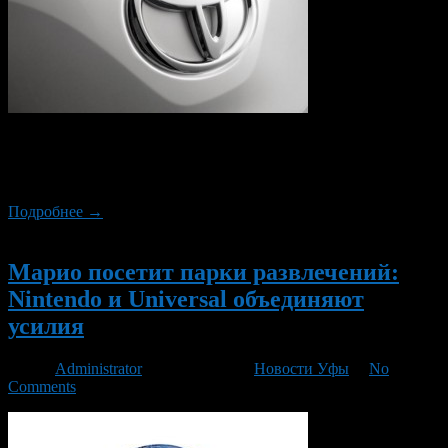
Американский президент предпринимает все усилия, пытаясь
склонить компанию Toyota к производству автомобилей в
США, а не Мексике.
Подробнее →
Новый
Марио посетит парки развлечений:
Nintendo и Universal объединяют
усилия
Автор
Administrator
/ 06.12.2016 /
Новости Уфы
/
No
Comments