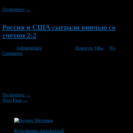
Подробнее →
Новый
Россия и США сыграли вничью со
счетом 2:2
Автор
Administrator
/ 14.11.2012 /
Новости Уфы
/
No
Comments
Как то на фоне матча Салават-Юлаев против Спартака мы
совсем упустили из вида еще один интересный матч, но уже
футбольный! И так, сегодня играли товарищеский матч
Сборная России против сборной США! Матч закончился со
счетом 2:2.
Подробнее →
Next Page →
Куда можно жаловаться!