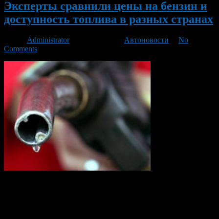
Эксперты сравнили цены на бензин и
доступность топлива в разных странах
Автор
Administrator
/ 24.10.2013 /
Автоновости
/
No
Comments
Согласно данным аналитиков РИА Рейтинг, в конце сентября
бензин начал дорожать по всей Европе, самый дорогой бензин
в Норвегии, а самый дешевый – в Кувейте. При этом с начала
года сильнее всего подскочили цены на АЗС Белоруссии,