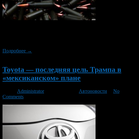
Полиция японского аэропорта обнаружила патроны в сумке
члена экипажа американской авиакомпании. Стюард,
очевидно, провел их через чек-поинты в аэропортах США.
Подробнее →
Новый
Toyota — последняя цель Трампа в
«мексиканском» плане
Автор
Administrator
/ 02.03.2017 /
Автоновости
/
No
Comments