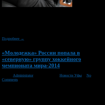
Результаты последнего исследования, проведенного
совместно американским Исследовательским центром
Университета Карнеги-Меллон и Лондонской школой
экономики, показали, что опасность попасть в ДТП при
разговорах по сотовому телефону может быть преувеличена.
Подробнее →
Новый
«Молодежка» России попала в
«северную» группу хоккейного
чемпионата мира-2014
Автор
Administrator
/ 06.01.2013 /
Новости Уфы
/
No
Comments
По итогам окончательной расстановки команд на чемпионате
мира по хоккею, завершившемся накануне в Уфе, был
определен состав подгрупп на следующий молодежный
форум, который состоится через год в шведском Мальмё. Об
этом сообщает пресс-служба Федерации хоккея России.