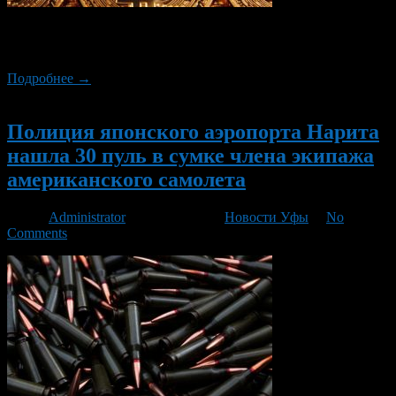
После данной новости биткоин просел с 6400$ до 6250$, но
сразу после вернулся обратно к 6400$.
Подробнее →
Новый
Полиция японского аэропорта Нарита
нашла 30 пуль в сумке члена экипажа
американского самолета
Автор
Administrator
/ 19.12.2017 /
Новости Уфы
/
No
Comments