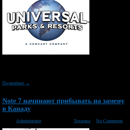
Universal Parks & Resorts и разработчик объединяют усилия,
чтобы представить персонажей видеоигры в тематических
парках, принадлежащих развлекательной сети.
Подробнее →
Новый
Note 7 начинают прибывать на замену
в Канаду
Автор
Administrator
/ 28.09.2016 /
Техника
/
No Comments