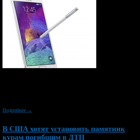
Канадские владельцы Note 7, которые принимали участие в
программе обмена, начали получать устройства на замену, что
предположительно делает Канаду первой страной, куда новые
мобильные начали прибывать. Компания ранее указывала
датой поставок 19 сентября.
Подробнее →
Новый
В США хотят установить памятник
курам погибшим в ДТП