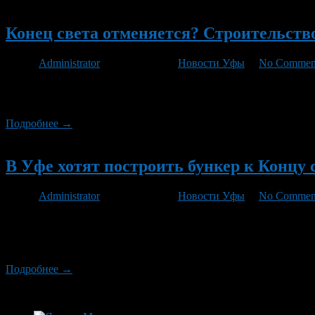
Новый
Конец света отменяется? Строительств
Автор
Administrator
/ 13.11.2012 /
Новости Уфы
/
No Commen
Руководство компании из Екатеринбурга сообщило о том, что п
Башкирии не брались. В компании признают, что сработали себ
Подробнее →
Новый
В Уфе хотят построить бункер к Концу 
Автор
Administrator
/ 01.11.2012 /
Новости Уфы
/
No Commen
Компания из Екатеринбурга начинает набор желающих обезопаси
людьми, которые пожелают иметь своё койко-место или даже о
Ишкинина. – Сейчас составляется список […]
Подробнее →