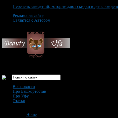
Перечень заведений, которые дают скидки в день рожден
Реклама на сайте
Связаться с Автором
Saturday August 8th, 2026
Только самые интересные новости города Уфа
Все новости
Про Башкортостан
Про Уфу
Статьи
Loading...
You are here:
Home
>
'Строительство бункера'