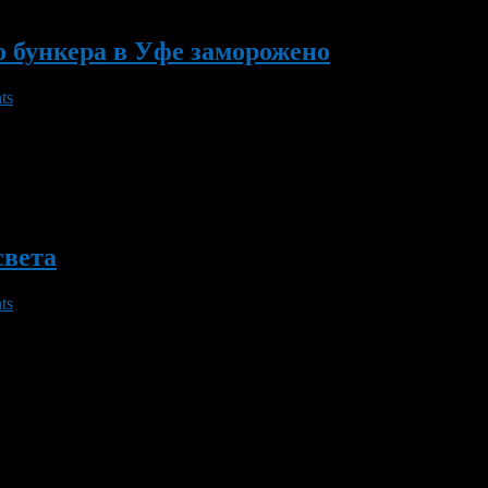
о бункера в Уфе заморожено
ts
о их решению проект «Ковчег-2» (строительство бункера к концу
е в убыток.
света
ts
ть себя на случай конца света. Строительство бункера на 745 ч
тдельную квартиру в бункере. — Мы решили попробовать сделат