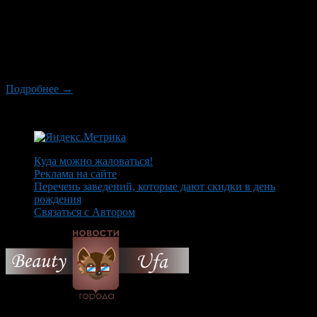
европейского протокола Российского союза автостраховщиков
Евгений Васильев на «круглом столе» в РБК, годом ранее эта
цифра составляла 4-5%. В настоящее время страховое
сообщество с опаской подходит к такой процедуре
оформления ДТП, поскольку при ней велик риск страхового
мошенничества: кроме […]
Подробнее →
Куда можно жаловаться!
Реклама на сайте
Перечень заведений, которые дают скидки в день
рождения
Связаться с Автором
© 2026 Все об Уфе и не
только.