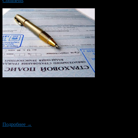
Comments
С завтрашнего дня в силу вступает новый пакет правок в
закон об ОСАГО. Согласно поправкам выплаты по
европротоколу будут увеличены да 400 000 рублей. Но как
всегда бывает в нашем государстве — получить выплаты
водители не смогут, правительство не успело подготовить
необходимые документы. Сообщает «РБК».
Подробнее →
Новый