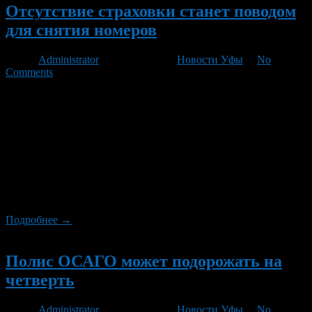
Отсутствие страховки станет поводом
для снятия номеров
Автор
Administrator
/ 28.12.2012 /
Новости Уфы
/
No
Comments
Согласно вступающим с первого января поправкам в Кодекс
об административных правонарушениях, за управление
машиной водителем, не имеющим при себе документов,
подтверждающих право владения, пользования или
распоряжения управляемым им авто в отсутствие его
владельца, предусмотрен запрет на эксплуатацию
транспортного средства. Кроме того, как пишет «Российская
газета», полицейские имеют право снять номерные знаки.
Источник поясняет, что эта […]
Подробнее →
Новый
Полис ОСАГО может подорожать на
четверть
Автор
Administrator
/ 18.12.2012 /
Новости Уфы
/
No