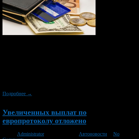
Планирование отпуска может быть увлекательным занятием,
но и, в то же время, весьма дорогим. Большинство из нас
имеют ограниченную сумму, когда дело доходит до поездки.
Поэтому мы хотим найти своим деньгам наиболее
эффективное применение. Вопрос покупки туристической
страховки является довольно популярным. Несмотря на то,
что некоторые люди считают подобный вид страхования
хорошей идеей, они не […]
Подробнее →
Новый
Увеличенных выплат по
европротоколу отложено
Автор
Administrator
/ 30.09.2014 /
Автоновости
/
No