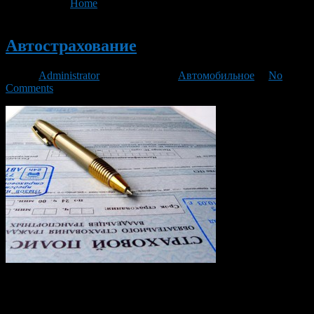
You are here:
Home
>
'страховка'
Новый
Автострахование
Автор
Administrator
/ 08.08.2018 /
Автомобильное
/
No
Comments
Каждый хозяин машины хочет предотвратить неожиданные
неприятности с автомобилем. Инженеры разработали много
вариантов устройств, которые оповещают водителя, если