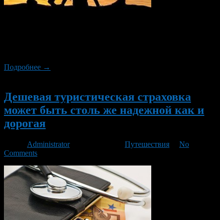
Страховые компании предлагают заботливым родителям,
желающим защитить своих чад от различных жизненных
ситуаций, 3 вида услуг – медицинскую, рисковую и
накопительную.
Подробнее →
Новый
Дешевая туристическая страховка
может быть столь же надежной как и
дорогая
Автор
Administrator
/ 07.06.2015 /
Путешествия
/
No
Comments