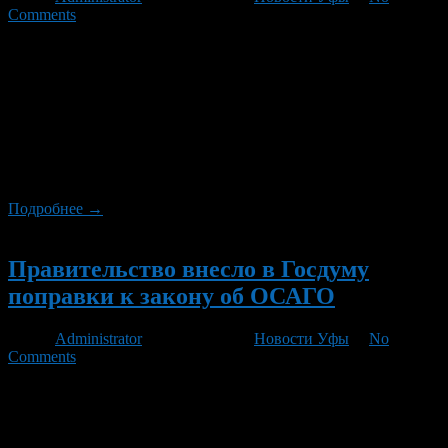
Comments
В 2013 году водителей ожидание повышение стоимости
полиса ОСАГО. В случае, если депутаты Госдумы одобрят
поправки к закону об ОСАГО, подготовленные Минфином,
страховка подорожает примерно на 25 %, пишет газета РБК
daily. Напомним, в понедельник правительство РФ внесло в
Государственную думу законопроект, направленный на
совершенствование системы ОСАГО. Об этом в понедельник
сообщилапресс-служба кабинета министров. Согласно […]
Подробнее →
Новый
Правительство внесло в Госдуму
поправки к закону об ОСАГО
Автор
Administrator
/ 17.12.2012 /
Новости Уфы
/
No
Comments
Правительство РФ внесло в Государственную думу
законопроект, направленный на совершенствование системы
ОСАГО. Об этом в понедельник сообщает пресс-служба
кабинета министров. Согласно пояснительной записке,