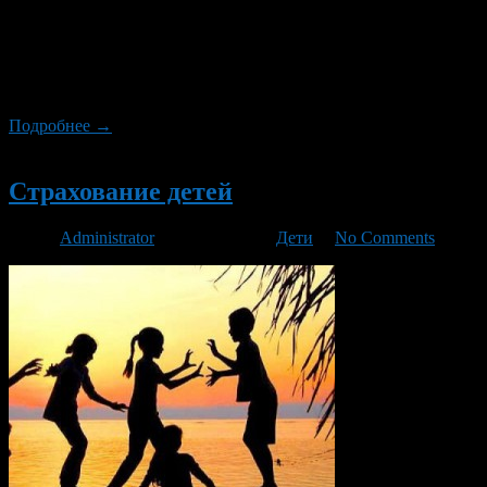
автомобиль был вскрыт злоумышленниками. Но никто не
застрахован от аварий, в которые может попасть машина и ее
хозяин. Как же обезопасить себя и свое транспортное
средство. Одним из главных защитных механизмов является
страхование автомобиля. С помощью страховки […]
Подробнее →
Новый
Страхование детей
Автор
Administrator
/ 16.12.2015 /
Дети
/
No Comments