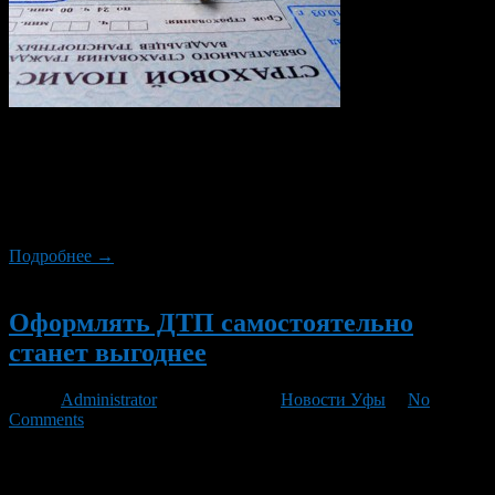
В 2013 году жители Москвы, Санкт-Петербурга и областей
получат возможность пользоваться упрощенной системой
оформления ДТП. Кроме того, лимит выплат пострадавшей
стороне по ОСАГО вырастет до 400 тысяч рублей, вместо
нынешних 25 тысяч.
Подробнее →
Новый
Оформлять ДТП самостоятельно
станет выгоднее
Автор
Administrator
/ 24.04.2012 /
Новости Уфы
/
No
Comments
По итогам 2011 года около 6-7% ДТП были оформлены без
привлечения ГИБДД. Как сообщил начальник управления