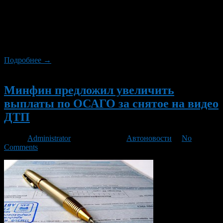
документ направлен на повышение эффективности защиты
прав потерпевших при возмещении вреда, причиненного их
жизни, здоровью или имуществу при использовании
транспортных средств иными лицами, а также на уточнение
полномочий органа страхового надзора по […]
Подробнее →
Новый
Минфин предложил увеличить
выплаты по ОСАГО за снятое на видео
ДТП
Автор
Administrator
/ 18.10.2012 /
Автоновости
/
No
Comments