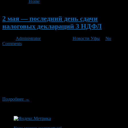
You are here:
Home
>
'статья 119 Налогового Кодекса'
Новый
2 мая — последний день сдачи
налоговых деклараций 3 НДФЛ
Автор
Administrator
/ 02.05.2012 /
Новости Уфы
/
No
Comments
Не успевшие подать налоговую отчетность граждане еще
могут успеть сделать это без штрафных санкций.
Декларационная кампания по доходам за предыдущий год
длится в январе-апреле, однако в связи с тем, в этом году
понедельник, 30 апреля, был нерабочим, последний день
сдачи документов перенесен на 2 мая. Напомним, декларацию
по форме 3 НДФЛ обязаны подать индивидуальные
предприниматели, […]
Подробнее →