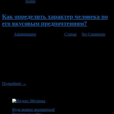
You are here:
Home
>
'Сладкое'
Новый
Как определить характер человека по
его вкусовым предпочтениям?
Автор
Administrator
/ 23.12.2011 /
Статьи
/
No Comments
Каждый из нас имеет свои вкусовые предпочтения, не сильно
задумываясь о том, каким образом они сформировались. Нам
просто нравится, скажем, прожаренный стейк, апельсиновый
фрэш или клубничное мороженое. Однако давайте попробуем
разобраться, по какому принципу люди выбирают продукты и
блюда, и как этот выбор зависит от особенностей характера
человека. Конечно же, продуктами одного вида человек
обычно […]
Подробнее →
Куда можно жаловаться!