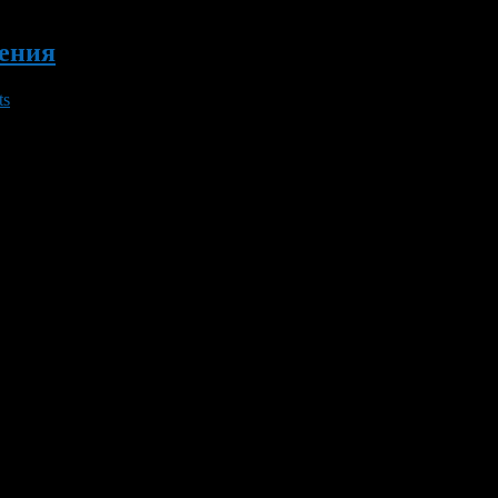
ения
ts
аки. Теперь на дороге, которая проходит вблизи жилых домов, 