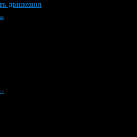
сть движения
ts
корость движения. Об этом рассказал министр внутренних дел В
зработан ряд решений по улучшению ситуации на дорогах. В том
ия
олько.