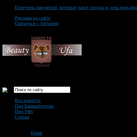
Перечень заведений, которые дают скидки в день рожден
Реклама на сайте
Связаться с Автором
Thursday August 6th, 2026
Только самые интересные новости города Уфа
Все новости
Про Башкортостан
Про Уфу
Статьи
Loading...
You are here:
Home
>
'скорость движения'