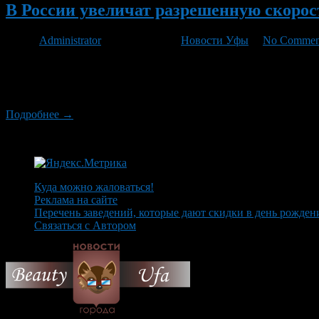
В России увеличат разрешенную скоро
Автор
Administrator
/ 22.09.2012 /
Новости Уфы
/
No Commen
В России на некоторых дорогах будет повышена разрешенная с
МВД России. Он отметил, что совместно с Минтрансом был ра
режима на некоторых участках дорог.
Подробнее →
Куда можно жаловаться!
Реклама на сайте
Перечень заведений, которые дают скидки в день рожден
Связаться с Автором
© 2026 Все об Уфе и не т