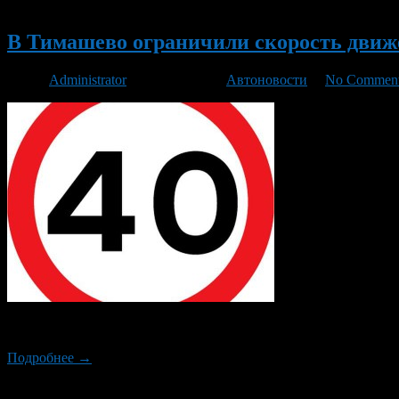
Новый
В Тимашево ограничили скорость движ
Автор
Administrator
/ 10.03.2015 /
Автоновости
/
No Commen
В Тимашево на улице Ташкентской появились новые дорожные зн
Подробнее →
Новый