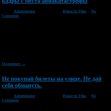
кадры с места авиакатастрофы
Автор
Administrator
/ 07.09.2011 /
Новости Уфы
/
No
Comments
В Интернете появилась первая запись с места катастрофы
Як-42 под Ярославлем. По свидетельствам очевидцев, кусок
фюзеляжа самолета упал в Волгу, на земле от него осталась
лишь груда железа, пожар продолжается, сообщает
«Россия-24». На борту разбившегося сегодня в 16:05 самолета
Як-42 находились 45 человек, из них — 37 хоккеистов
команды «Локомотив-Ярославль». По предварительным
данным, выжили 3 […]
Подробнее →
Новый
Не покупай билеты на улице. Не дай
себя обмануть.
Автор
Administrator
/ 15.11.2010 /
Новости Уфы
/
No
Comments
Администрация «Уфа-Арены» на протяжении последних