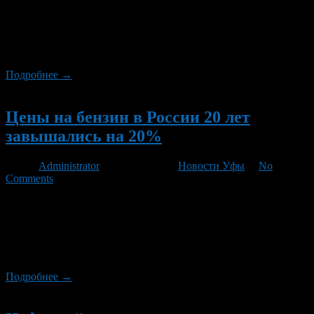
на 10-15% из-за налогового маневра. Такие цифры озвучил
президент ЛУКОЙЛа Вагит Алекперов в интервью
телеканалу «Россия-24». Он подчеркнул, что рост будет
обусловлен снижением экспортной пошлины и увеличением
налога на добычу полезных ископаемых (НДПИ).
Подробнее →
Новый
Цены на бензин в России 20 лет
завышались на 20%
Автор
Administrator
/ 02.08.2012 /
Новости Уфы
/
No
Comments
Глава Федеральной антимонопольной службы РФ (ФАС)
Игорь Артемьев подвел итоги работы ведомства за восемь лет.
Среди достижений руководитель службы называет то, что
ФАС удалось обуздать аппетиты нефтяников, необоснованно
взвинчивавших цены на бензин.
Подробнее →
Новый