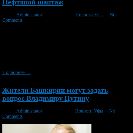
Нефтяной шантаж
Автор
Administrator
/ 09.04.2012 /
Новости Уфы
/
No
Comments
Если цены на бензин не поднять, Россия может столкнуться с
дефицитом топлива Цены на бензин, державшиеся с начала
года на стабильном уровне, могут пойти в рост уже в апреле.
Иначе нефтяные компании предпочтут продавать горючее на
экспорт по более выгодным ценам, что приведет к
возникновению дефицита внутри страны. И тогда к лету
бензин уж точно […]
Подробнее →
Новый
Жители Башкирии могут задать
вопрос Владимиру Путину
Автор
Administrator
/ 13.12.2011 /
Новости Уфы
/
No
Comments