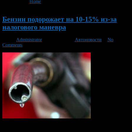
You are here:
Home
>
'Россия 24'
Новый
Бензин подорожает на 10-15% из-за
налогового маневра
Автор
Administrator
/ 27.09.2013 /
Автоновости
/
No
Comments
К концу 2014 года стоимость топлива на заправках вырастет