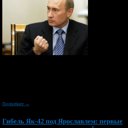
Владимир Путин будет общаться не только с гостями студии,
но и ответит на самые актуальные интересные вопросы из
поступивших в колл-центр и на сайт. Напомним, что прошлая
программа «Разговор с Владимиром Путиным» продолжалась
рекордное время — 4 часа 26 минут. Когда? 15 декабря, начало
в 14.00 по уфимскому времени. Как задать вопрос? Позвонить
и задать […]
Подробнее →
Новый
Гибель Як-42 под Ярославлем: первые