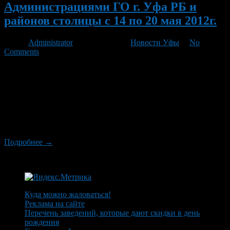
Администрациями ГО г. Уфа РБ и
районов столицы с 14 по 20 мая 2012г.
Автор
Administrator
/ 12.05.2012 /
Новости Уфы
/
No
Comments
14 мая 2012г. в 10.00 час. у СОШ №45 (ул. Пушкина, 67) и в
14.30 час. у СОШ №35 (ул. М. Гафури,7) стартует автобусно-
пешеходная экскурсия с посещением промышленных
предприятий города для учащихся 9-11 классов
общеобразовательных учреждений городского округа город
Уфа Республики Башкортостан, детей-сирот и детей,
оставшихся без попечения родителей.
Подробнее →
Куда можно жаловаться!
Реклама на сайте
Перечень заведений, которые дают скидки в день
рождения