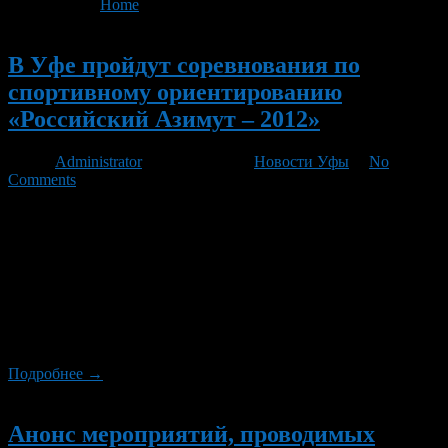
You are here:
Home
>
'РОССИЙСКИЙ АЗИМУТ'
Новый
В Уфе пройдут соревнования по
спортивному ориентированию
«Российский Азимут – 2012»
Автор
Administrator
/ 18.05.2012 /
Новости Уфы
/
No
Comments
20 мая 2012 г. в Уфе на СОКе «Биатлон» состоятся VII
Всероссийские массовые соревнования по спортивному
ориентированию «Российский Азимут – 2012». Соревнования
пройдут 20 мая 2012 г. в более чем пятидесяти городах
Российской Федерации, участие в которых примут более 150
тысяч спортсменов. Соревнования проводятся с целью:
пропаганды здорового образа жизни среди населения
Российской Федерации; привлечения […]
Подробнее →
Новый
Анонс мероприятий, проводимых