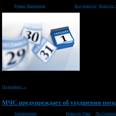
Автор
Роман Мартинюк
/ 13.01.2014 /
Все новости
,
Новости
Завтра, 14 января, в Башкортостане ожидаются сильный снег, го
Подробнее →
Новый
МЧС предупреждает об ухудшении погод
Автор
Administrator
/ 07.03.2013 /
Новости Уфы
/
No Commen