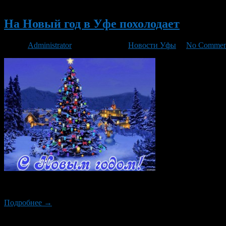
Новый
На Новый год в Уфе похолодает
Автор
Administrator
/ 27.12.2015 /
Новости Уфы
/
No Commen
Опасения уфимцев, о том, что 2016 год придется встречать с з
Подробнее →
Новый