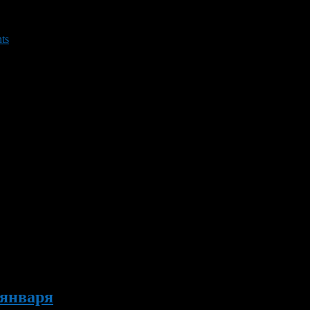
ts
кое лото нас ждет в 2015 году.
 января