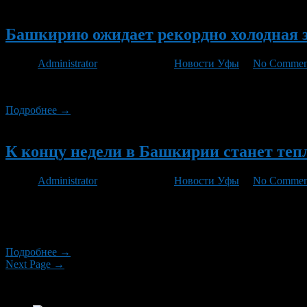
Новый
Башкирию ожидает рекордно холодная 
Автор
Administrator
/ 17.10.2012 /
Новости Уфы
/
No Commen
Росгидрометцентр: «Зима в этом году будет самой холодной за 
Подробнее →
Новый
К концу недели в Башкирии станет теп
Автор
Administrator
/ 30.07.2012 /
Новости Уфы
/
No Commen
Наступившая неделя в Башкирии будет определяться неустойчив
12 градусов тепла. По данным Гидрометцентра России, со втор
ближайшие дни в Башкирии будет […]
Подробнее →
Next Page →