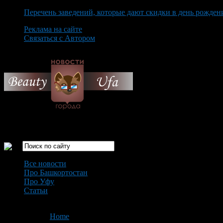
Перечень заведений, которые дают скидки в день рожден
Реклама на сайте
Связаться с Автором
Thursday August 6th, 2026
Только самые интересные новости города Уфа
Все новости
Про Башкортостан
Про Уфу
Статьи
Loading...
You are here:
Home
>
'прогноз погоды'