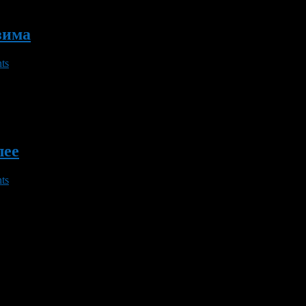
зима
ts
последние 20 лет».
лее
ts
ым характером погоды. До среды, 1 августа, дневная температура
ой половины недели ожидается небольшое потепление: ночью – до