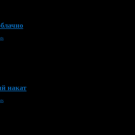
облачно
ts
 неизменным. По данным Башгидромета, 24 и 25 ноября в респу
уля градусов, ветер слабый. В воскресенье вечером немного под
ый накат
ts
жную ситуацию. По сведениям республиканского управления МЧС
 плохая видимость, снежный накат и гололедица. Температура во