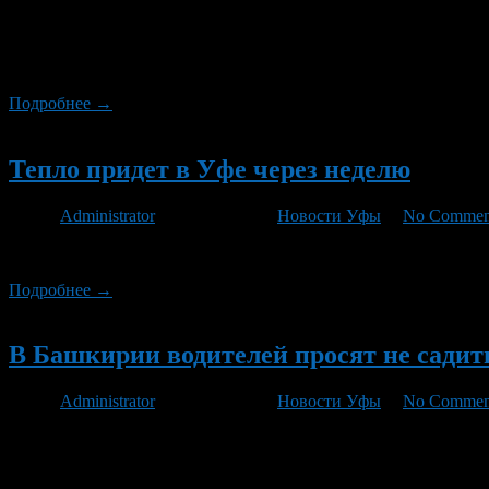
В ближайшие дни прогнозируется ухудшение погодных условий.
21-26 м/с, сильная метель, на дорогах снежные заносы, ухуд
аварийных ситуаций: обрывы линий электропередач […]
Подробнее →
Новый
Тепло придет в Уфе через неделю
Автор
Administrator
/ 13.12.2012 /
Новости Уфы
/
No Commen
Как это не странно, но гидрометцентр угадал с прогнозам на эт
Подробнее →
Новый
В Башкирии водителей просят не садить
Автор
Administrator
/ 02.12.2012 /
Новости Уфы
/
No Commen
Плюсовая температура будет держаться в воскресенье, 2 декабр
Временами будет идти дождь, но интенсивность осадков по сра
республики было объявлено штормовое предупреждение. […]