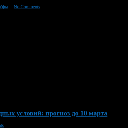
 Уфы
/
No Comments
лоледица и метель. Мила ветра будет достигать от 15 до 20 метр
ных условий: прогноз до 10 марта
ts