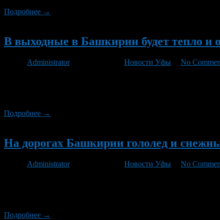
Подробнее →
Новый
В выходные в Башкирии будет тепло и 
Автор
Administrator
/ 23.11.2012 /
Новости Уфы
/
No Commen
Характер погоды в Башкирии в ближайшие выходные останется
виде дождя со снегом, температура днем и ночью будет около н
наступление устойчивых минусовых температур.
Подробнее →
Новый
На дорогах Башкирии гололед и снежн
Автор
Administrator
/ 15.11.2012 /
Новости Уфы
/
No Commen
Установившаяся в Башкирии погода продолжает осложнять доро
метель, из-за чего в пути автомобилистов будут сопровождать
градусов.
Подробнее →