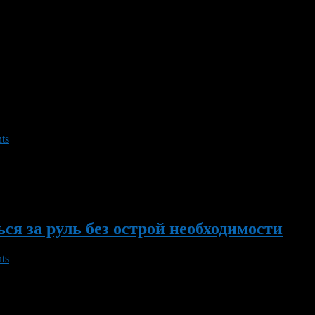
 Во второй половине дня 7 марта 2013 и ночью 8 марта местами
шение видимости в метели до 500 м и менее. При данной синопти
ts
у зиму. В октябре синоптики заявили, что зима 2012-13 будет сам
ся за руль без острой необходимости
ts
я 2012 года, на большей территории Башкортостана. В Уфе, к пр
внению с минувшей субботой снизится. Отметим, что накануне, 1