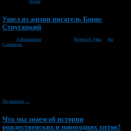
You are here:
Home
>
'Понедельник начинается в субботу'
Новый
Ушел из жизни писатель Борис
Стругацкий
Автор
Administrator
/ 20.11.2012 /
Новости Уфы
/
No
Comments
Писатель-фантаст Борис Стругацкий скончался в
понедельник, 19 ноября, на 80-м году жизни после тяжелой
болезни. До последнего он запрещал говорить с ним о
заболевании. Друзья, коллеги и почитатели таланта помнят
Стругацкого как благородного, принципиального человека и
считают его смерть невосполнимой потерей для литературы,
духовной катастрофой. Известие о смерти В понедельник
вечером друг писателя, попросивший не […]
Подробнее →
Новый
Что мы знаем об истории
рождественских и новогодних хитов?