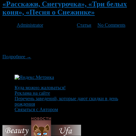
«Расскажи, Снегурочка», «Три белых
коня», «Песня о Снежинке»
Автор
Administrator
/ 31.12.2011 /
Статьи
/
No Comments
Заключительная статья цикла об истории рождественских и
новогодних хитов снова будет посвящена песням, пришедшим
в нашу жизнь с советского экрана.
Подробнее →
Куда можно жаловаться!
Реклама на сайте
Перечень заведений, которые дают скидки в день
рождения
Связаться с Автором