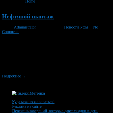
You are here:
Home
>
'Повышения цен на топливо'
Новый
Нефтяной шантаж
Автор
Administrator
/ 09.04.2012 /
Новости Уфы
/
No
Comments
Если цены на бензин не поднять, Россия может столкнуться с
дефицитом топлива Цены на бензин, державшиеся с начала
года на стабильном уровне, могут пойти в рост уже в апреле.
Иначе нефтяные компании предпочтут продавать горючее на
экспорт по более выгодным ценам, что приведет к
возникновению дефицита внутри страны. И тогда к лету
бензин уж точно […]
Подробнее →
Куда можно жаловаться!
Реклама на сайте
Перечень заведений, которые дают скидки в день