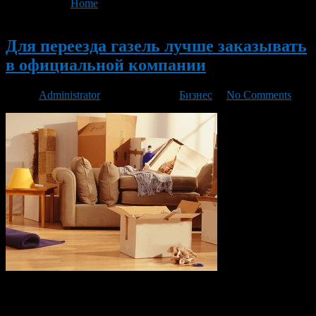
You are here:
Home
>
'переезд газель'
Новый
Для переезда газель лучше заказывать
в официальной компании
Автор
Administrator
/ 26.01.2018 /
Бизнес
/
No Comments
Квартирный переезд – событие серьезное. Люди готовятся к
нему заблаговременно, заранее настраиваясь на предстоящие