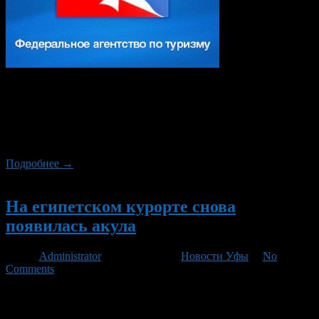
Туристические компании исключенные из Единого
федерального реестра с 1 января 2016 года, могут быть
восстановлены до конца этой недели, сообщает РИА
«Новости» со ссылкой на начальника правового управления
Федерального агентства по туризму Изо Арахамия.
Подробнее →
Новый
На египетском курорте снова
появилась акула
Автор
Administrator
/ 24.04.2012 /
Новости Уфы
/
No
Comments
В воскресенье в Красном море недалеко от египетского
курорта Шарм-эль-Шейх была замечена акула. Министерство
по охране окружающей среды Египта сообщило о морской