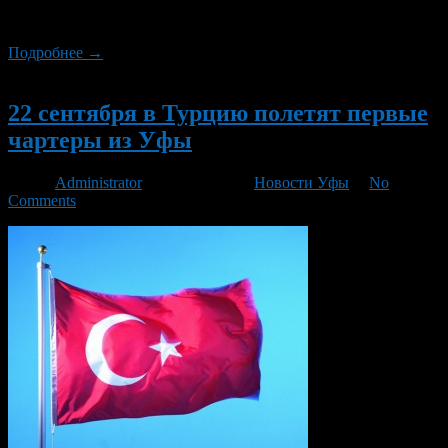
перевозчик. Чартерные рейсы будет выполнять авиакомпания
«Россия» по заказу туроператора «Библиоглобус».
Подробнее →
Новый
22 сентября в Турцию полетят первые
чартеры из Уфы
Автор
Administrator
/ 05.09.2016 /
Новости Уфы
/
No
Comments