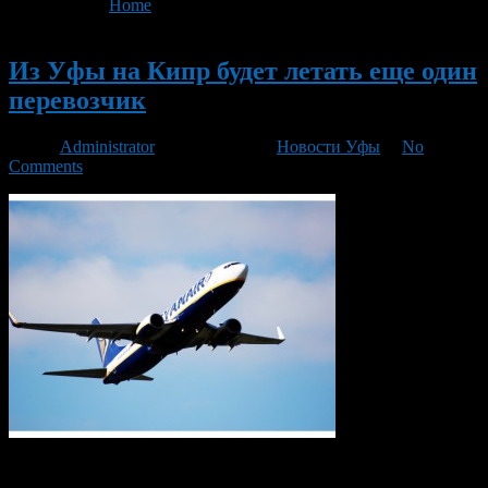
You are here:
Home
>
'Пегас Туристик'
Новый
Из Уфы на Кипр будет летать еще один
перевозчик
Автор
Administrator
/ 23.09.2016 /
Новости Уфы
/
No
Comments
В новом сезоне из Уфы на Кипр (Ларнака) будет летать новый