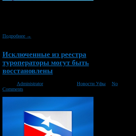
Первым уфимским туроператором запустившим чартеры из
Уфы в Турцию будет «Пегас туристик» совместно с
авиакомпанией «Северный ветер» (Nordwind Airlines). Об
этом сообщает пресс-служба международного аэропорта Уфы.
Подробнее →
Новый
Исключенные из реестра
туроператоры могут быть
восстановлены
Автор
Administrator
/ 11.01.2016 /
Новости Уфы
/
No
Comments