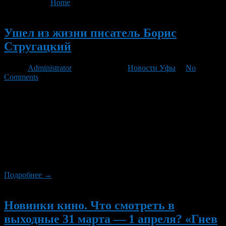
You are here:
Home
>
'Обитаемый остров'
Новый
Ушел из жизни писатель Борис
Стругацкий
Автор
Administrator
/ 20.11.2012 /
Новости Уфы
/
No
Comments
Писатель-фантаст Борис Стругацкий скончался в
понедельник, 19 ноября, на 80-м году жизни после тяжелой
болезни. До последнего он запрещал говорить с ним о
заболевании. Друзья, коллеги и почитатели таланта помнят
Стругацкого как благородного, принципиального человека и
считают его смерть невосполнимой потерей для литературы,
духовной катастрофой. Известие о смерти В понедельник
вечером друг писателя, попросивший не […]
Подробнее →
Новый
Новинки кино. Что смотреть в
выходные 31 марта — 1 апреля? «Гнев