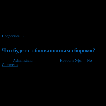
с импортеров и производителей медиатехники и носителей
1% от таможенной или рыночной стоимости их продукции,
который с 1 ноября начал взимать Российский союз
правообладателей, возглавляемый Никитой Михалковым.
РСП является распределителем этих денег. Как сообщает РБК,
этот сбор получил в российской блогосфере название «налога
на болванки». […]
Подробнее →
Новый
Что будет с «болваночным сбором»?
Автор
Administrator
/ 13.11.2010 /
Новости Уфы
/
No
Comments
Постановление правительства о сборе 1% стоимости
физических носителей информации в пользу
правообладателей принято почти два месяца назад. Но
формула, по которой будут поделены деньги, пока не
выработана. Российский союз правообладателей (РСП),
получивший государственную аккредитацию на получение
вознаграждения за воспроизведение фонограмм и
аудиовизуальных произведений в личных целях, пытается