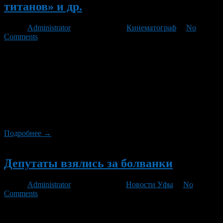
титанов» и др.
Автор
Administrator
/ 31.03.2012 /
Кинематограф
/
No
Comments
Феноменальный успех «Голодных игр» не оставляет шансов
конкурентам прорваться на верхнюю строчку кассовых
сборов, но пытаться никто не запрещал. На этой неделе
попытку оспорить лидерство молодежного блокбастера
сделает сиквел фэнтезийного экшна «Битва титанов» – «Гнев
титанов». Частично отвлекать зрителя от противостояния
голливудских «монстров» будут и новые драмы, в том числе
«Милый друг» с участием Роберта […]
Подробнее →
Новый
Депутаты взялись за болванки
Автор
Administrator
/ 18.11.2010 /
Новости Уфы
/
No
Comments
Депутаты Госдумы намерены опротестовать в
Конституционном суде постановление, позволяющее взимать