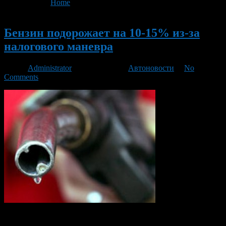
You are here:
Home
>
'НДПИ'
Новый
Бензин подорожает на 10-15% из-за
налогового маневра
Автор
Administrator
/ 27.09.2013 /
Автоновости
/
No
Comments
К концу 2014 года стоимость топлива на заправках вырастет