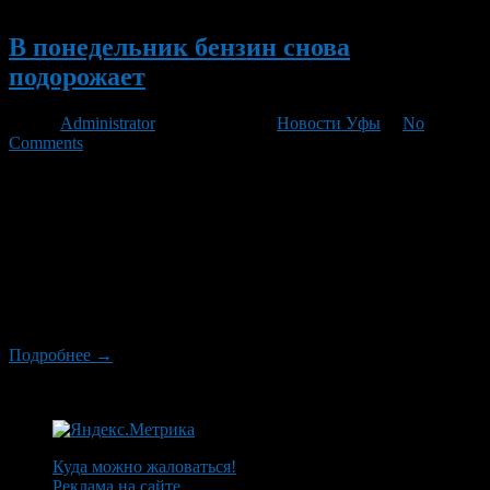
Новый
В понедельник бензин снова
подорожает
Автор
Administrator
/ 29.04.2011 /
Новости Уфы
/
No
Comments
Вслед за этим на 5% должны вырасти цены на продукты
питания. Вчера Минэнерго объявило о скором подорожании
нефтепродуктов. Эксперты считают, что это произойдет уже в
начале следующей недели. Неожиданные очереди у
бензоколонок в ряде регионов России, в особенности в
Белгородской, Томской и Воронежской областях, вынудили
Минэнерго вмешаться в ситуацию. Накануне ведомство
объявило, что с 1 […]
Подробнее →
Куда можно жаловаться!
Реклама на сайте