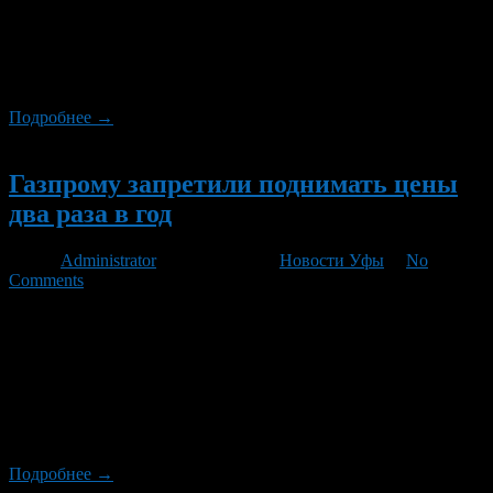
на 10-15% из-за налогового маневра. Такие цифры озвучил
президент ЛУКОЙЛа Вагит Алекперов в интервью
телеканалу «Россия-24». Он подчеркнул, что рост будет
обусловлен снижением экспортной пошлины и увеличением
налога на добычу полезных ископаемых (НДПИ).
Подробнее →
Новый
Газпрому запретили поднимать цены
два раза в год
Автор
Administrator
/ 26.03.2012 /
Новости Уфы
/
No
Comments
Тарифы на газ для российских потребителей в 2012 году
сверх запланированных ранее 15% повышаться не будут. Об
этом в минувшую пятницу заявил премьер-министр РФ
Владимир Путин на совещании в городе Кириши. —
Газпрому надо искать резервы в уменьшении издержек, —
сказал В.Путин. — Я знаю, что Газпром обратился с просьбой
о дополнительном повышении тарифов. Хочу […]
Подробнее →