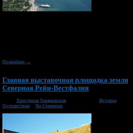
Ялта — один из самых красивых и дорогих курортов Крыма.
Множество великих политиков, артистов и писателей
выбирали и выбирают этот «музей под открытым небом».
Помимо получения эстетического наслаждения, в Ялте можно
подлечить здоровье на лечебных водах, а комфортный
крымский воздух обязательно заставит позабыть обо всех
невзгодах и нервах.
Подробнее →
Новый
Главная выставочная площадка земли
Северная Рейн-Вестфалия
Автор
Христинья Торжковская
/ 29.10.2015 /
История
,
Путешествия
/
No Comments