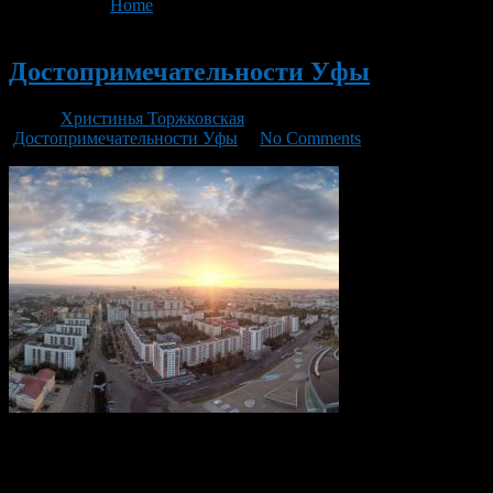
You are here:
Home
>
'музей'
Новый
Достопримечательности Уфы
Автор
Христинья Торжковская
/ 06.02.2018 /
Достопримечательности Уфы
/
No Comments
В каждом регионе нашей необъятной страны есть своя
изюминка, свой город, колорит которого способен передать
традиции родного края. Особенно это касается столиц