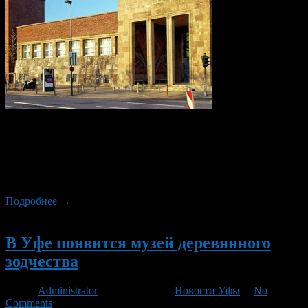
Выставочный центр НРВ-Форум (NRW-Forum in D sseldorf) в
Дюссельдорфе был открыт в 1998 году на базе бывшего
Национального музея общества и экономики. Здание центра
было построено Вильгельмом Крайсом (1873 – 1955) в 1926
году в архитектурном стиле экспрессионизма.
Подробнее →
Новый
В Уфе появится музей деревянного
зодчества
Автор
Administrator
/ 04.04.2012 /
Новости Уфы
/
No
Comments