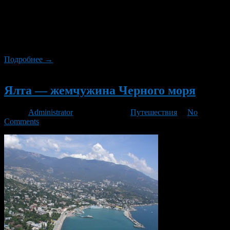
многочисленных республик, входящих в состав России. Уфа в
этом смысле не стала исключением. Город с многовековыми
традициями и большим разнообразием местных
достопримечательностей достойно занял своё место среди
туристических центров нашей родины. Так что […]
Подробнее →
Новый
Ялта — жемчужина Черного моря
Автор
Administrator
/ 13.02.2016 /
Путешествия
/
No
Comments