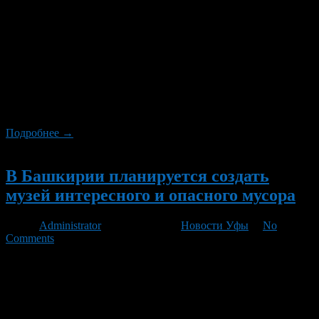
В Уфе появится музей деревянного зодчества, а также
историко-культурная экспозиция. Об этом 3 апреля на встрече
с архитекторами и историками республики сказал президент
Башкирии Рустэм Хамитов. «У нас есть необходимость
создания республиканского историко-культурного музея
деревянного зодчества. Я, путешествуя по России, видел
десяток музеев под открытым небом. Один из таких я посещал
в Иркутской области. Подобные […]
Подробнее →
Новый
В Башкирии планируется создать
музей интересного и опасного мусора
Автор
Administrator
/ 24.01.2012 /
Новости Уфы
/
No
Comments
Осенью нынешнего года в Башкирии должен появиться музей
нестандартного, интересного или особо опасного мусора.
Музейные экспонаты будут собраны в рамках объявленной
сейчас «Всемирной уборки-2012: давайте сделаем это!» («Let’s
Do It! World Cleanup 2012»). Она состоится в России 15