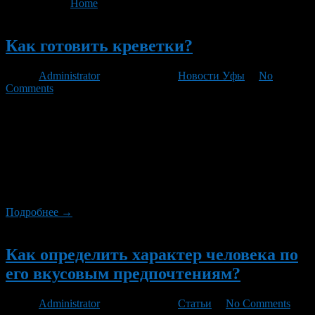
You are here:
Home
>
'морепродукты'
Новый
Как готовить креветки?
Автор
Administrator
/ 11.05.2012 /
Новости Уфы
/
No
Comments
Недавно я написала статью о том, как варить креветки. Кому-
то рецепт понравился, кому-то нет, и это нормально. У людей
вкусы разные, и то, что нравится одному, может совсем не
прийтись по вкусу другому. Сегодня я хочу рассказать о том,
как готовить креветки без варки. Мы будем креветки жарить!
Вероятно, многие пробовали креветки, приготовленные на
гриле. […]
Подробнее →
Новый
Как определить характер человека по
его вкусовым предпочтениям?
Автор
Administrator
/ 23.12.2011 /
Статьи
/
No Comments