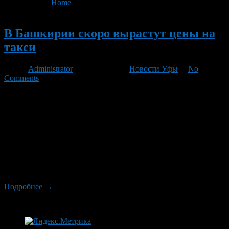
You are here:
Home
>
'маячками'
Новый
В Башкирии скоро вырастут цены на
такси
Автор
Administrator
/ 18.08.2011 /
Новости Уфы
/
No
Comments
В госкомтрансе Башкирии разработан проект регионального
закона, вводящего новые правила игры на рынке легковых
такси. Власти пытаются обязать перевозчиков получать
разрешение на работу в уполномоченных органах,
оборудовать автомобили таксометрами, «маячками» и
перекрашивать их в единый цвет, а сотрудничающих с ними
частников — переквалифицироваться в индивидуальных
предпринимателей (ИП). Перевозчики уверены, что принятие
закона приведет к росту […]
Подробнее →