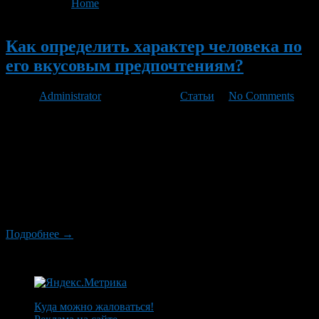
You are here:
Home
>
'маринады'
Новый
Как определить характер человека по
его вкусовым предпочтениям?
Автор
Administrator
/ 23.12.2011 /
Статьи
/
No Comments
Каждый из нас имеет свои вкусовые предпочтения, не сильно
задумываясь о том, каким образом они сформировались. Нам
просто нравится, скажем, прожаренный стейк, апельсиновый
фрэш или клубничное мороженое. Однако давайте попробуем
разобраться, по какому принципу люди выбирают продукты и
блюда, и как этот выбор зависит от особенностей характера
человека. Конечно же, продуктами одного вида человек
обычно […]
Подробнее →
Куда можно жаловаться!