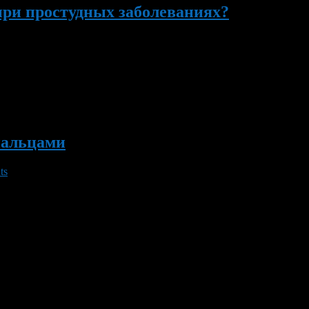
при простудных заболеваниях?
я к тому, чтобы съедать один лимон в день или употреблять со
лот, фитонцидов.
пальцами
ts
имонарии. Своя Рука Будды теперь есть и в Уфе. Научное назва
учебно-опытным хозяйством Уфимского лесхоз-техникума Фарида
. Цитрону всего […]