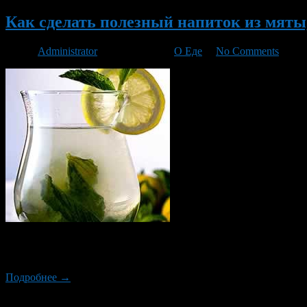
Как сделать полезный напиток из мяты
Автор
Administrator
/ 02.04.2013 /
О Еде
/
No Comments
Вышла утром в огород, и на том месте, где растёт у меня мята
скрученные в узелок зачатки листочков. «Скоро начну делать н
Подробнее →
Новый