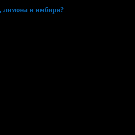
, лимона и имбиря?
 перечная, увидела тёмно-бордовое пятнышко. Подошла поближе и 
апиток, который любит вся моя семья», – подумала я и решила п