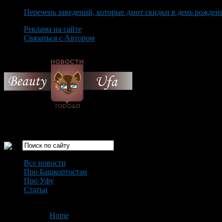
Перечень заведений, которые дают скидки в день рожден
Реклама на сайте
Связаться с Автором
Friday August 7th, 2026
Только самые интересные новости города Уфа
Все новости
Про Башкортостан
Про Уфу
Статьи
Loading...
You are here:
Home
>
'лимон'