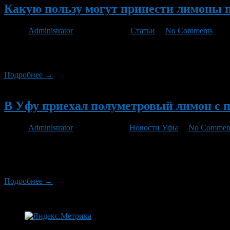
Какую пользу могут принести лимоны 
Автор
Administrator
/ 07.01.2013 /
Статьи
/
No Comments
Индийские йоги говорят: «Каждый человек должен приучить себ
кладезь витамина С, Р, щелочных элементов, органических кис
Подробнее →
Новый
В Уфу приехал полуметровый лимон с 
Автор
Administrator
/ 01.11.2011 /
Новости Уфы
/
No Commen
Новое экзотическое растение появилось на днях в Уфимском л
экземпляр, — рассказала агентству «Башинформ» заведующая 
Сейчас растение адаптируется к местным тепличным условиям
Подробнее →