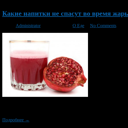
Новый
Какие напитки не спасут во время жар
Автор
Administrator
/ 24.06.2013 /
О Еде
/
No Comments
Дикое чувство жажды, легкое головокружение, слабость и учащ
организма в воде возрастает в разы.
Подробнее →
Новый