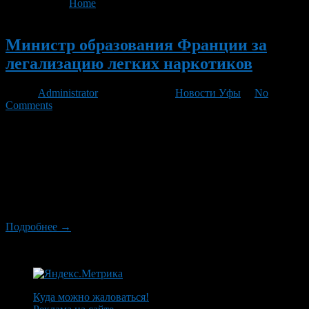
You are here:
Home
>
'легализацию легких наркотиков'
Новый
Министр образования Франции за
легализацию легких наркотиков
Автор
Administrator
/ 16.10.2012 /
Новости Уфы
/
No
Comments
Вопрос о легализации легких наркотиков вновь стал
актуальным после того, как в воскресенье 17 человек были
задержаны по подозрению в отмывании денег, полученных от
продажи наркотиков. 14 октября 2012 года в интервью
радиостанции France Inter министр образования заявил, что
старые методы борьбы с нелегальной торговлей наркотиков
неэффективны, и нужно предпринять новые меры.
Подробнее →
Куда можно жаловаться!