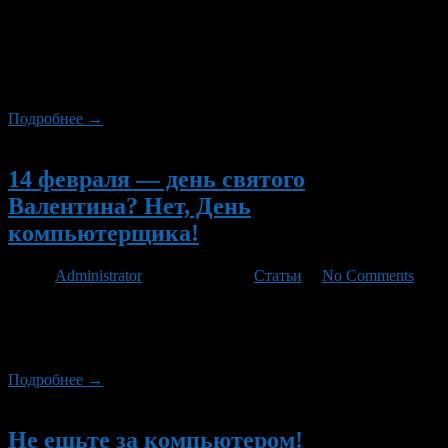
На просторах сети интернет имеются множество сайтов и
определённого контента на тему «Заработка в интернете».
Данный запрос является очень популярным во всем мире, ведь
каждому хочется заработать деньги сидя за компьютером, либо
экраном мобильного телефона.
Подробнее →
Новый
14 февраля — день святого
Валентина? Нет, День
компьютерщика!
Автор
Administrator
/ 14.02.2013 /
Статьи
/
No Comments
Праздников в мире сейчас развелось столько, что если
отмечать все их возлияниями, никакая печень не выдержит.
Проредить бы торжества надо!
Подробнее →
Новый
Не ешьте за компьютером!