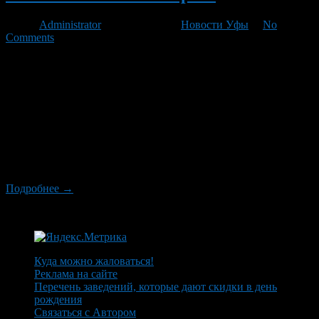
Автор
Administrator
/ 07.08.2012 /
Новости Уфы
/
No
Comments
Специалисты Киевского Института экологии человека
провели исследование, которое помогает определить, каким
образом оказывают воздействие на организм человека
мобильные телефоны и компьютеры. С этой целью ученые
замерили состояние воды в стакане возле мобильного
телефона до и после вызова. Ученые утверждают, что вода
имеет свойство реагировать даже на самые незначительные
электромагнитные поля. Находясь рядом с мобильником,
структура […]
Подробнее →
Куда можно жаловаться!
Реклама на сайте
Перечень заведений, которые дают скидки в день
рождения
Связаться с Автором