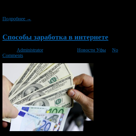
откройте для себя игровой онлайн автомат Lucky Haunter, и
Вы уже сидите за стойкой, попивая свое пиво.
Подробнее →
Новый
Способы заработка в интернете
Автор
Administrator
/ 02.09.2016 /
Новости Уфы
/
No
Comments