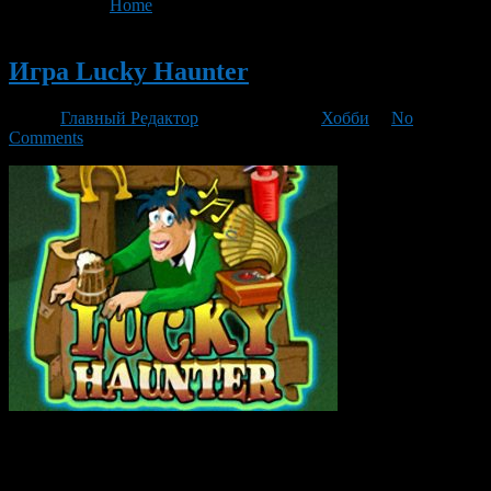
You are here:
Home
>
'компьютер'
Новый
Игра Lucky Haunter
Автор
Главный Редактор
/ 19.10.2017 /
Хобби
/
No
Comments
Представьте себя уютный бар, в котором неплохо выпить и
расслабиться после напряженного рабочего дня. Теперь,
чтобы попасть в такое место, ненужно никуда идти. Просто