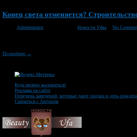
Новый
Конец света отменяется? Строительств
Автор
Administrator
/ 13.11.2012 /
Новости Уфы
/
No Commen
Руководство компании из Екатеринбурга сообщило о том, что п
Башкирии не брались. В компании признают, что сработали себ
Подробнее →
Куда можно жаловаться!
Реклама на сайте
Перечень заведений, которые дают скидки в день рожден
Связаться с Автором