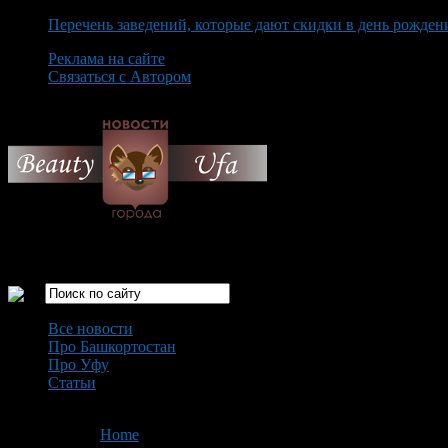
Перечень заведений, которые дают скидки в день рожден
Реклама на сайте
Связаться с Автором
Sunday August 9th, 2026
Только самые интересные новости города Уфа
Все новости
Про Башкортостан
Про Уфу
Статьи
Loading...
You are here:
Home
>
'Ковчеге-1'