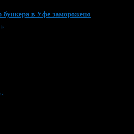
о бункера в Уфе заморожено
ts
о их решению проект «Ковчег-2» (строительство бункера к концу
е в убыток.
ия