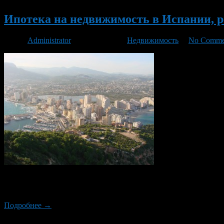
Ипотека на недвижимость в Испании, р
Автор
Administrator
/ 30.06.2015 /
Недвижимость
/
No Comme
Сегодня ипотека в Испании является довольно доступным пред
кроме того ставки по ипотеке там составляют 4-7%, а докуме
Подробнее →
Новый