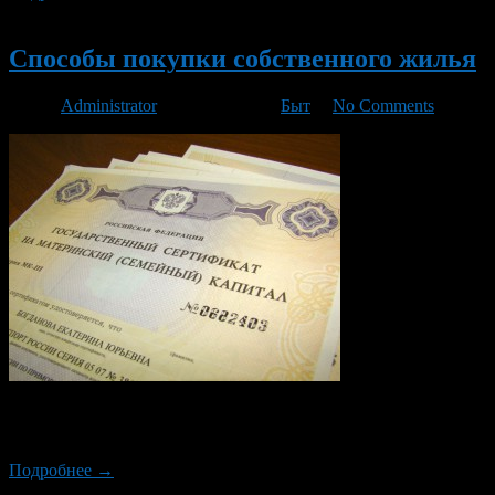
Новый
Способы покупки собственного жилья
Автор
Administrator
/ 31.01.2016 /
Быт
/
No Comments
Как приобрести собственное жилье? Далеко не у каждого сейчас
смогли купить сами на свои сбережения. А что же делать тем, 
Подробнее →
Новый