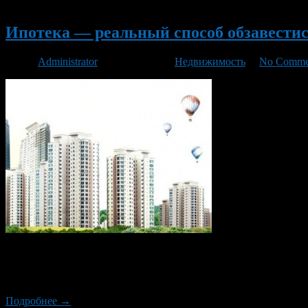
Новый
Ипотека — реальный способ обзавести
Автор
Administrator
/ 24.03.2016 /
Недвижимость
/
No Comme
Ипотека представляет собой долгосрочный кредит на покупку н
показатель). Получатели ипотеки сразу же после оформления 
купленной квартире. Но при этом полностью распоряжаться к
Подробнее →