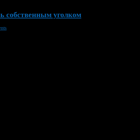
сь собственным уголком
nts
едвижимости, который оформляется под ее залог. Срок погашения,
всех необходимых документов получают в собственность недвиж
вадратными метрами они смогут […]