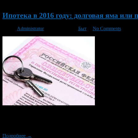
Новый
Ипотека в 2016 году: долговая яма или
Автор
Administrator
/ 01.03.2016 /
Быт
/
No Comments
На сегодняшний день жилищный вопрос остаётся открытым. Люд
Сегодня, получить жильё бесплатно, возможно только военны
живёт в квартирах, доставшихся от бабушек и дедушек, всё из 
Подробнее →