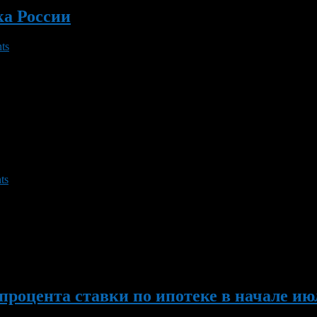
ка России
ts
та определена в связи с тем, что в 1990 году в этот день были 
м банке Российской Федерации (Банке России)» и «О банках и б
ts
жданские дела по искам банков к собственником жилья – кварти
вания. Собственник жилого помещения может быть выселен без 
по обязательствам перед кредиторами. Указанные основания р
процента ставки по ипотеке в начале ию