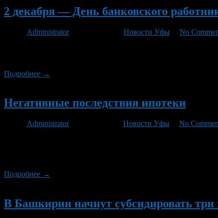
2 декабря — День банковского работни
Автор
Administrator
/ 02.12.2012 /
Новости Уфы
/
No Commen
День банковского работника отмечается в России 2 декабря. Да
современной российской банковской системы — «О Центрально
Подробнее →
Новый
Негативные последствия ипотеки
Автор
Administrator
/ 04.07.2011 /
Новости Уфы
/
No Commen
Калининским районным судом еженедельно рассматриваются гра
невыполнения обязательств по договорам ипотечного кредито
обращения взыскания на принадлежащее ему жилое помещение 
Подробнее →
Новый
В Башкирии начнут субсидировать три 