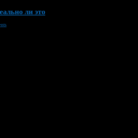
еально ли это
nts
приятием. В отличие от многих других стран, в Испании нерези
нты которые нужно собрать, не отличаются большим количеством