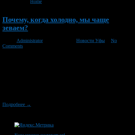
You are here:
Home
>
'зев'
Новый
Почему, когда холодно, мы чаще
зеваем?
Автор
Administrator
/ 29.09.2011 /
Новости Уфы
/
No
Comments
Ученые давно заметили, что летом и вообще в теплое время
года можно встретить куда меньше зевающих людей, чем
осенью и зимой. Но только объяснить, почему это происходит,
так никто и не мог. До того как американские ученые
выдвинули интересную теорию, между прочим,
подкрепленную экспериментами и статистикой. Как
утверждают ученые, биологический смысл зевания
заключается в нормализации […]
Подробнее →