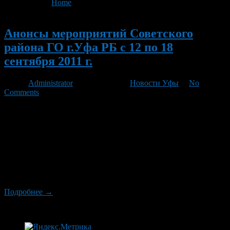
You are here:
Home
>
'Звездные пары'
Новый
Анонсы мероприятий Советского
района ГО г.Уфа РБ с 12 по 18
сентября 2011 г.
Автор
Administrator
/ 08.09.2011 /
Новости Уфы
/
No
Comments
Администрация Советского района городского округа город
Уфа РБ проводит «прямой провод» с жителями района. На
ваши вопросы ответят: 12 сентября с 15.00 до 16.00 –
начальник управления по социальным и гуманитарным
вопросам Кагарманова Альфия Ахатовна по телефону: 272-33-
81; 12 сентября с 15.00 до 16.00 – заместитель главы
Администрации по социальным вопросам Ижбульдина Ольга
Николаевна по […]
Подробнее →