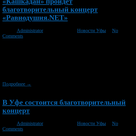
«Кашкадан» пройдет
благотворительный концерт
«Равнодушия.NET»
Автор
Administrator
/ 29.05.2012 /
Новости Уфы
/
No
Comments
Состоится сбор пожертвований для детей с диагнозом ДЦП из
школы-интерната №13. В концерте примут участие группы
“Дима Склиф”, “Репресса”, коллектив школы современного
танца “Е-дэнс студио”, студия художественной гимнастики и
другие. Хедлайнером проекта выступает группа “ВИА
Чаппа”. Начало мероприятия в 18 часов. Вход свободный.
Подробнее →
Новый
В Уфе состоится благотворительный
концерт
Автор
Administrator
/ 25.05.2012 /
Новости Уфы
/
No
Comments