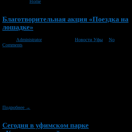
You are here:
Home
>
'ДЦП'
Новый
Благотворительная акция «Поездка на
лошадке»
Автор
Administrator
/ 21.08.2012 /
Новости Уфы
/
No
Comments
22 августа 2012 года на территории Ипподрома «Акбузат»
будут проводится мероприятия, посвященные развитию
конного спорта и иппотерапии. В рамках проводимых
Ипподромом «Акбузат» мероприятий в 18 ч. 00 мин. стартует
благотворительная акция «Лошадка на счастье». Целью
данного общественного проекта является создание яркого
информативного праздника, которое подарит детям радость,
улыбку, незабываемые впечатления, взрослым донесет
информацию о ценности […]
Подробнее →
Новый
Сегодня в уфимском парке