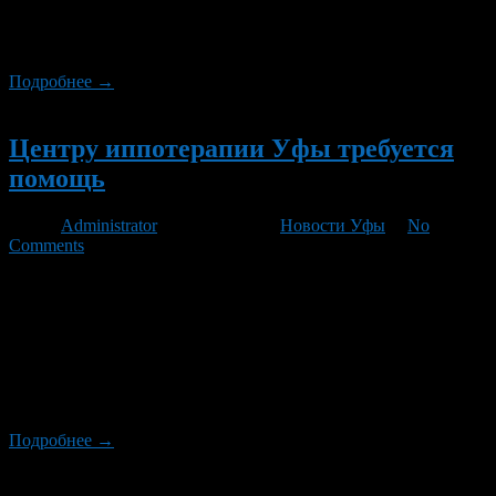
катают детей, больных ДЦП и аутизмом, сено привозили
соседние колхозы. Но из-за засушливого лета этого года оно
оказалось в дефиците. Работникам центра пришлось […]
Подробнее →
Новый
Центру иппотерапии Уфы требуется
помощь
Автор
Administrator
/ 24.11.2010 /
Новости Уфы
/
No
Comments
Все дело в том, что животным, которые лечат больных детей,
не хватает кормов. Раньше сено для лошадей привозили из
колхозов, в этом году из-за засухи сельхозпредприятиям
поделиться нечем. Наталья Никитина уже семь лет
возглавляет уфимский центр иппотерапии, но в таком,
говорит, бедственном положении, они еще не были. Лошадей
(их здесь восемь) всегда кормили сеном, которым […]
Подробнее →