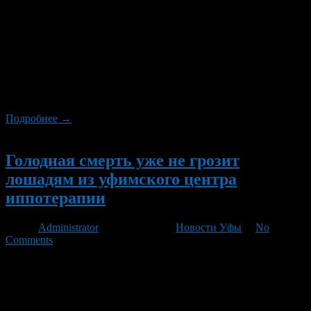
29 мая 2012 года в 18 часов в парке культуры и отдыха
«Кашкадан» пройдет благотворительный концерт
«Равнодушия.NET», в ходе которого состоится сбор
пожертвований для детей с диагнозом ДЦП, сообщает пресс-
служба Министерства молодежной политики и спорта РБ.
Участие в концерте примут группы «ВИА ЧАППА», «Дима
Склиф», «Репресса», коллектив школы современного танца
«Е-дэнс студио», студия художественной гимнастики […]
Подробнее →
Новый
Голодная смерть уже не грозит
лошадям из уфимского центра
иппотерапии
Автор
Administrator
/ 25.11.2010 /
Новости Уфы
/
No
Comments
На просьбу о помощи откликнулись несколько человек. Они
готовы бесплатно привести в центр сено и другой корм для
коней. Накануне мы рассказали о бедственном положении
уфимского иппоцентра. Каждый год для лошадей, которые