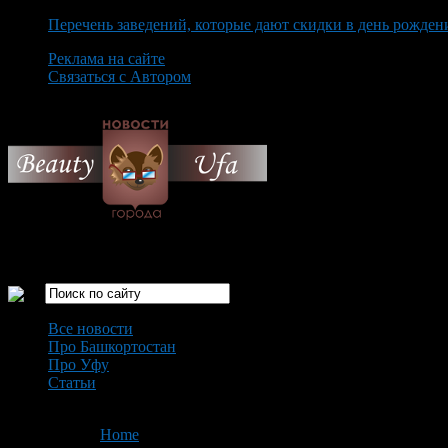
Перечень заведений, которые дают скидки в день рожден
Реклама на сайте
Связаться с Автором
Friday August 7th, 2026
Только самые интересные новости города Уфа
Все новости
Про Башкортостан
Про Уфу
Статьи
Loading...
You are here:
Home
>
'Давление – пониженное'