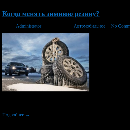
Новый
Когда менять зимнюю резину?
Автор
Administrator
/ 22.10.2013 /
Автомобильное
/
No Comm
КОГДА переходить на зимнюю резину? Если температура за окн
начинает скользить. В отличие от нее резина зимних шин мягче
Подробнее →