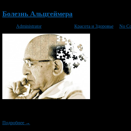
Новый
Болезнь Альцгеймера
Автор
Administrator
/ 04.10.2015 /
Красота и Здоровье
/
No C
Заболевание Альцгеймера – одна из распространенных форм н
Несмотря на относительно небольшое количество заболевших, э
Подробнее →
Новый