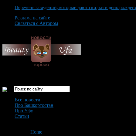
Перечень заведений, которые дают скидки в день рожден
Реклама на сайте
Связаться с Автором
Sunday August 9th, 2026
Только самые интересные новости города Уфа
Все новости
Про Башкортостан
Про Уфу
Статьи
Loading...
You are here:
Home
>
'вредные привычки'