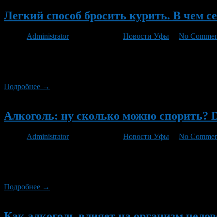
Легкий способ бросить курить. В чем с
Автор
Administrator
/ 01.06.2012 /
Новости Уфы
/
No Commen
Простой английский бухгалтер Аллен Карр стал знаменитым на 
международную сеть клиник, где 95 из 100 процентов клиентов
примерно такая же – лишь 5 процентов […]
Подробнее →
Новый
Алкоголь: ну сколько можно спорить? De
Автор
Administrator
/ 07.05.2012 /
Новости Уфы
/
No Commen
Оставим в покое дух славного Филиппа Ауреола Теофраста Бомб
абсолютно полезных вещей. Алкоголь, вечный спутник человече
вещества – этилового спирта. Рассмотрим объективно алкоголь
Подробнее →
Новый
Как алкоголь влияет на организм челов