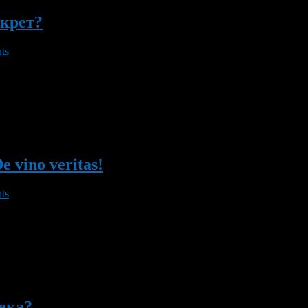
екрет?
ts
весь мир, когда придумал легкий способ бросить курить, напис
 действительно очень легко избавлялись от курения. Эффективно
 vino veritas!
ts
аста фон-Гогенгейма, известного как Парацельс, и примем как 
ства, был и воспет, и проклят классиками. Существуют целые т
 […]
ека?