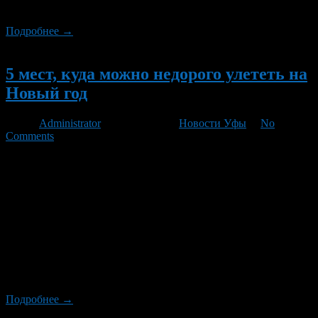
Верона и Венеция.
Подробнее →
Новый
5 мест, куда можно недорого улететь на
Новый год
Автор
Administrator
/ 11.11.2010 /
Новости Уфы
/
No
Comments
«Труд-7» выбрал пять направлений, куда еще можно улететь,
не опустошив при этом собственный карман Авиабилеты
в Европу и на мировые курорты на новогодние каникулы уже
почти раскуплены, но «Труд-7» выбрал пять направлений,
куда еще можно улететь, не опустошив при этом собственный
карман. В традиционных для Россиян направлениях — это
Египет, Турция, Объединенные Арабские Эмираты,
горнолыжные курорты Италии, Словении и Австрии, а также
Финляндия — билетов по нормальным ценам уже нет. В этом
[…]
Подробнее →