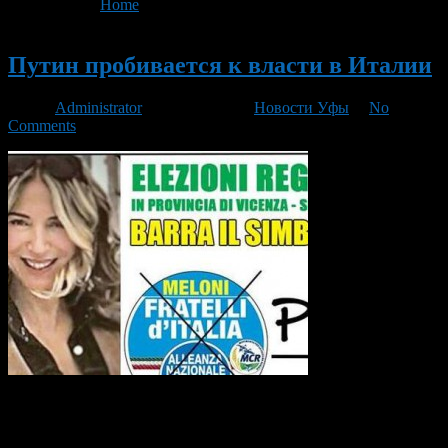
You are here:
Home
>
'Венеция'
Новый
Путин пробивается к власти в Италии
Автор
Administrator
/ 02.06.2015 /
Новости Уфы
/
No
Comments
Как бы нелепо это не выглядело, но итальянка Аделина
Путин действительно пытается пробиться в местный совет
региона Венето. Это северный регион Италии, в него входят