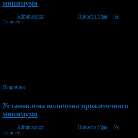
минимума
Автор
Administrator
/ 19.05.2011 /
Новости Уфы
/
No
Comments
10 мая подписано Постановление Правительства
Башкортостана №150 «Об установлении величины
прожиточного минимума на душу населения и по основным
социально-демографическим группам населения в Республике
Башкортостан в среднем за месяц 1 квартала 2011 года».
Согласно Постановлению величина прожиточного минимума
в республике в расчете на душу населения установлена в
размере 5796 рублей, для трудоспособного населения – 6196
рублей, […]
Подробнее →
Новый
Установлена величина прожиточного
минимума
Автор
Administrator
/ 22.11.2010 /
Новости Уфы
/
No
Comments