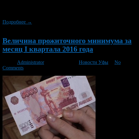
поддержки населения по г. Уфе в Калининском районе
сообщил об установлении прожиточного минимума в
республике.
Подробнее →
Новый
Величина прожиточного минимума за
месяц I квартала 2016 года
Автор
Administrator
/ 18.05.2016 /
Новости Уфы
/
No
Comments