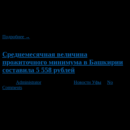
ноября 2012 года) установлена величина прожиточного
минимума в республике. Среднемесячный уровень
прожиточного минимума за месяц 3 квартала 2012 года в
расчете на душу населения составил 5713 рублей, для
трудоспособного населения – 6106 рублей, пенсионеров –
4657 рублей, а для детей – 5601 рубль.
Подробнее →
Новый
Среднемесячная величина
прожиточного минимума в Башкирии
составила 5 558 рублей
Автор
Administrator
/ 27.07.2012 /
Новости Уфы
/
No
Comments
Постановлением Правительства Республики Башкортостан от
27 июля установлена величина прожиточного минимума в
Республике Башкортостан. Среднемесячный уровень
прожиточного минимума за месяц II квартала 2012 года в
расчете на душу населения составил 5 558 рублей, для
трудоспособного населения – 5 940 рублей, пенсионеров – 4
526 рублей, а для детей – 5 454 рубля.