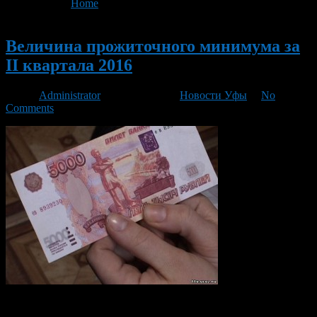
You are here:
Home
>
'величина прожиточного минимума'
Новый
Величина прожиточного минимума за
II квартала 2016
Автор
Administrator
/ 20.09.2016 /
Новости Уфы
/
No
Comments
Отдел филиала Республиканского центра социальной