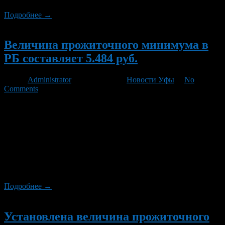
Подробнее →
Новый
Величина прожиточного минимума в
РБ составляет 5.484 руб.
Автор
Administrator
/ 25.11.2011 /
Новости Уфы
/
No
Comments
Постановлением правительства РБ в республике установлены
величины прожиточного минимума на душу населения и по
основным социально-демографическим группам населения в
РБ в среднем за месяц III квартала 2011 года. Об этом 23
ноября сообщили корреспонденту ИА REGNUM в пресс-
службе правительства Республики Башкортостан . В расчете
на душу населения величина прожиточного минимума за
указанный период установлена на […]
Подробнее →
Новый
Установлена величина прожиточного