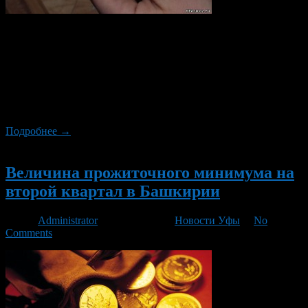
Согласно постановления Правительства Республики
Башкортостан № 180 от 12 мая 2016 года величина
прожиточного минимума на душу населения за месяц I
квартала 2016 года установлена в размере 8691 рубль. Для
трудоспособного населения прожиточный минимум
установлен в размере 9205 рублей, для пенсионеров — 7061
рубль, для детей — 8856 рублей.
Подробнее →
Новый
Величина прожиточного минимума на
второй квартал в Башкирии
Автор
Administrator
/ 04.09.2015 /
Новости Уфы
/
No
Comments