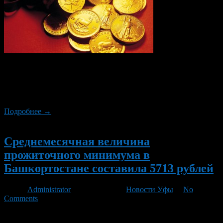
Правительство Республики уже во второй раз, в этом году,
повышает величину прожиточного минимума. На второй
квартал 2015 года, величина прожиточного минимума для
трудоспособного населения составит 9 549 рублей.
Подробнее →
Новый
Среднемесячная величина
прожиточного минимума в
Башкортостане составила 5713 рублей
Автор
Administrator
/ 06.11.2012 /
Новости Уфы
/
No
Comments
Постановлением Правительства Башкортостана (№404 от 6