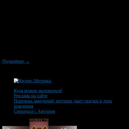
22 ноября подписано постановление Правительства
Башкортостана «Об установлении величины прожиточного
минимума на душу населения и по основным социально-
демографическим группам населения в РБ в среднем за месяц
3 квартала 2010 года». Согласно документу величина
прожиточного минимума в республике в расчете на душу
населения установлена в размере 5102 рублей,
для трудоспособного населения – 5478 рублей, пенсионеров –
4125 рублей, детей – 4960 рублей, сообщает пресс-служба
Правительства региона. […]
Подробнее →
Куда можно жаловаться!
Реклама на сайте
Перечень заведений, которые дают скидки в день
рождения
Связаться с Автором