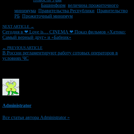
Tagged With:
Башинформ
,
величина прожиточного
минимума
,
Правительства Республики
,
Правительство
РБ
,
Прожиточный минимум
NEXT ARTICLE →
Сегодня в ❤ Love is… CINEMA ❤ Показ фильмов «Хатико:
Самый верный друг» и «Бабник»
← PREVIOUS ARTICLE
В России регламентируют работу сотовых операторов в
условиях ЧС
Об авторе
Administrator
Все статьи автора Administrator »
Добавить комментарий