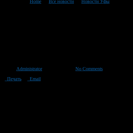
You are here:
Home
>
Все новости
>
Новости Уфы
>
Текущая статья
Среднемесячная величина
прожиточного минимума в
Башкирии составила 5 558
рублей
Автор
Administrator
/ 27.07.2012 /
No Comments
Печать
Email
Постановлением Правительства Республики Башкортостан от
27 июля установлена величина прожиточного минимума в
Республике Башкортостан.
Среднемесячный уровень прожиточного минимума за месяц II
квартала 2012 года в расчете на душу населения составил 5
558 рублей, для трудоспособного населения – 5 940 рублей,
пенсионеров – 4 526 рублей, а для детей – 5 454 рубля.