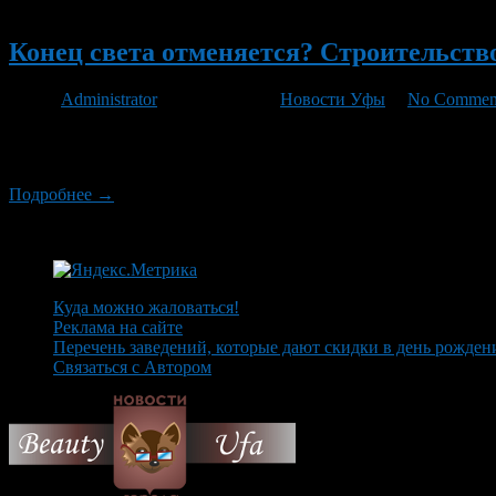
Новый
Конец света отменяется? Строительств
Автор
Administrator
/ 13.11.2012 /
Новости Уфы
/
No Commen
Руководство компании из Екатеринбурга сообщило о том, что п
Башкирии не брались. В компании признают, что сработали себ
Подробнее →
Куда можно жаловаться!
Реклама на сайте
Перечень заведений, которые дают скидки в день рожден
Связаться с Автором