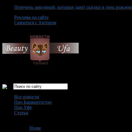
Перечень заведений, которые дают скидки в день рожден
Реклама на сайте
Связаться с Автором
Thursday August 6th, 2026
Только самые интересные новости города Уфа
Все новости
Про Башкортостан
Про Уфу
Статьи
Loading...
You are here:
Home
>
'бункер в Уфе'