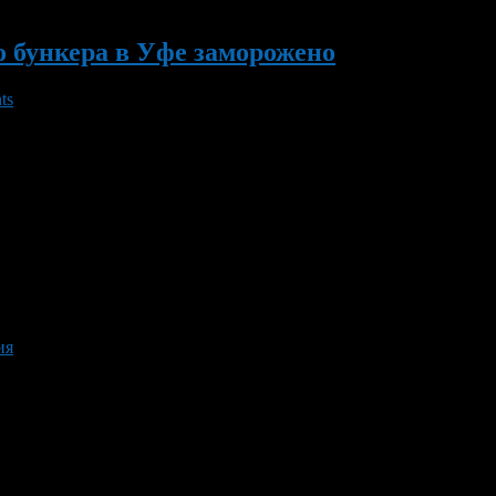
о бункера в Уфе заморожено
ts
о их решению проект «Ковчег-2» (строительство бункера к концу
е в убыток.
ия