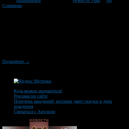
Автор
Administrator
/ 01.11.2012 /
Новости Уфы
/
No
Comments
Компания из Екатеринбурга начинает набор желающих
обезопасить себя на случай конца света. Строительство
бункера на 745 человек в Уфе начнётся при заключении
договоров с 200-300 людьми, которые пожелают иметь своё
койко-место или даже отдельную квартиру в бункере. — Мы
решили попробовать сделать это в Уфе, — говорит директор
компании Эльвира Ишкинина. – Сейчас составляется список
[…]
Подробнее →
Куда можно жаловаться!
Реклама на сайте
Перечень заведений, которые дают скидки в день
рождения
Связаться с Автором