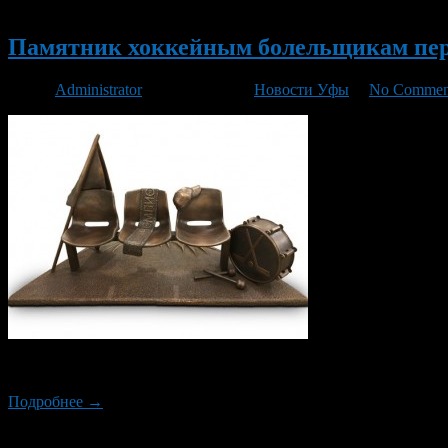
Новый
Памятник хоккейным болельщикам пер
Автор
Administrator
/ 04.08.2015 /
Новости Уфы
/
No Commen
Памятник болельщикам хоккейного клуба «Салават Юлаев» реш
Подробнее →
Новый