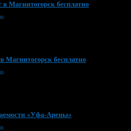
 в Магнитогорск бесплатно
ts
я на ответственный матч в Магнитогорск. Как сообщает пресс
стороны улицы Ленина 5 марта в 10 часов.
в Магнитогорск бесплатно
ts
учили возможность бесплатно выехать на игру с «Металлургом
щаемости «Уфа-Арены»
ts