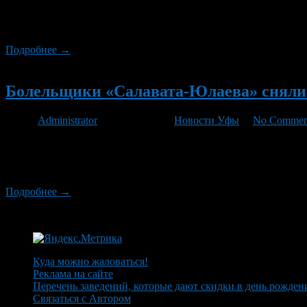
На матче «Салават Юлаев» – «Северсталь» (1:3) побывало 625
вмещающая 8000 зрителей, была открыта в 2007 году.
Подробнее →
Новый
Болельщики «Салавата-Юлаева» сняли 
Автор
Administrator
/ 15.03.2012 /
Новости Уфы
/
No Commen
Болельщики «Салавата-Юлаева» сняли клип, призывающий Радул
пытаются уговорить Радулова отказаться от идеи отъезда в Не
нашим королем. И как только не […]
Подробнее →
Куда можно жаловаться!
Реклама на сайте
Перечень заведений, которые дают скидки в день рожден
Связаться с Автором