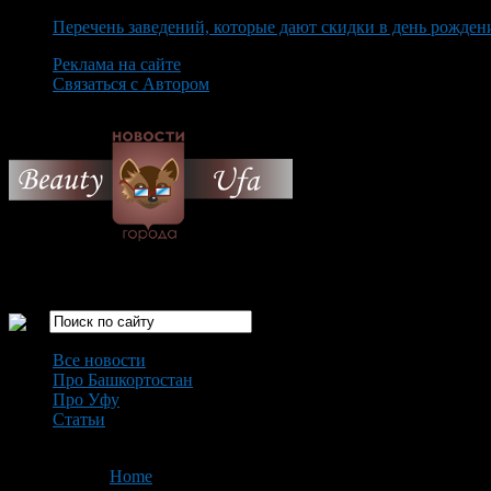
Перечень заведений, которые дают скидки в день рожден
Реклама на сайте
Связаться с Автором
Thursday August 6th, 2026
Только самые интересные новости города Уфа
Все новости
Про Башкортостан
Про Уфу
Статьи
Loading...
You are here:
Home
>
'Болельщики'