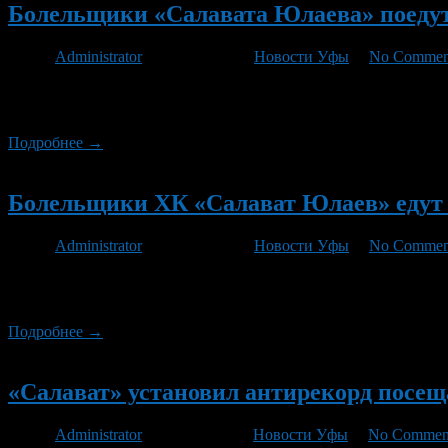
Болельщики «Салавата Юлаева» поедут
Автор
Administrator
/ 04.03.2013 /
Новости Уфы
/
No Commen
Желающие поддержать любимую хоккейную команду приглашаютс
бесплатным. Автобусы будут отправляться от «Уфа-Арены» со 
Подробнее →
Новый
Болельщики ХК «Салават Юлаев» едут 
Автор
Administrator
/ 28.02.2013 /
Новости Уфы
/
No Commen
Болельщики уфимского хоккейного клуба «Салават Юлаев» пол
матче серии.
Подробнее →
Новый
«Салават» установил антирекорд посе
Автор
Administrator
/ 11.09.2012 /
Новости Уфы
/
No Commen