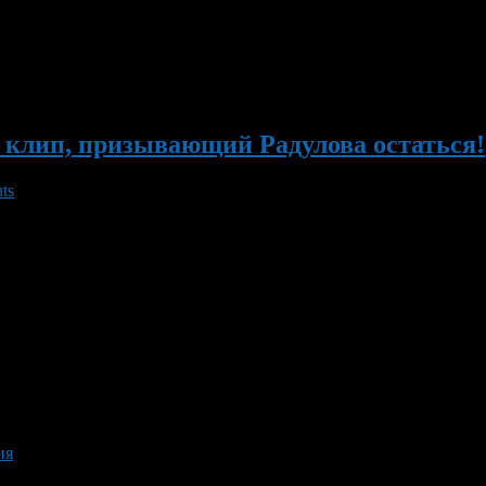
0 зрителей, что стало антирекордом посещаемости «Уфа-Арены»,
клип, призывающий Радулова остаться!
ts
ова остаться! В основу клипа была положена ковер-версия пес
швил и играть за Уфу! В интерпретации поклонников нашего клуб
ия