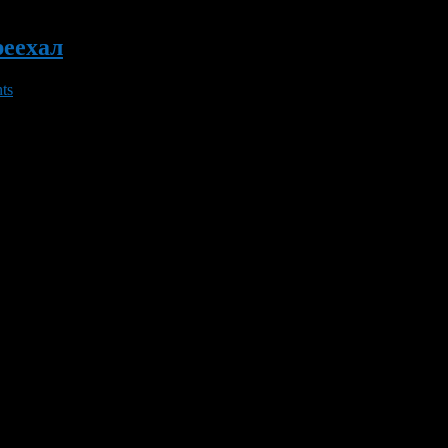
еехал
ts
ено было перенести поближе к Уфа-Арена. Теперь он буден нах